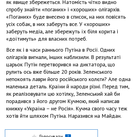
як явище збережеться. Натомість чітко видно
спробу знайти «поганих» і «хороших» олігархів.
«Поганих» буде внесено в список, на них повісять
усіх собак, в них заберуть все. У «хороших»
заберуть медіа, але збережуть їх біля корита і
«доїтимуть» для власних потреб.
Все як і в часи раннього Путіна в Росії. Одних
олігархів вигнали, інших наблизили. В результаті
царьок Путін перетворився на диктатора, що
рулить ось вже більше 20 років. Зеленського
непокоять лаври його російського колєги? Але одна
маленька деталь. Країни й народи різні. Перед тим,
як реалізовувати цю хотілку, Зеленський хай би
порадився з його другом Кучмою, який написав
книжку «Україна – не Росія». Кучма свого часу теж
хотів йти шляхом Путіна. Наразився на Майдан.
Голосувати
7