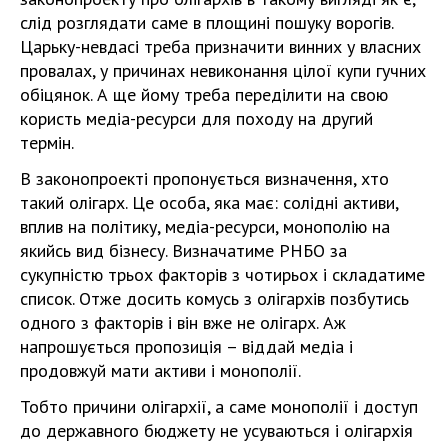
слід розглядати саме в площині пошуку ворогів.
Царьку-невдасі треба призначити винних у власних
провалах, у причинах невиконання цілої купи гучних
обіцянок. А ще йому треба переділити на свою
користь медіа-ресурси для походу на другий
термін.
В законопроекті пропонується визначення, хто
такий олігарх. Це особа, яка має: солідні активи,
вплив на політику, медіа-ресурси, монополію на
якийсь вид бізнесу. Визначатиме РНБО за
сукупністю трьох факторів з чотирьох і складатиме
список. Отже досить комусь з олігархів позбутись
одного з факторів і він вже не олігарх. Аж
напрошується пропозиція – віддай медіа і
продовжуй мати активи і монополії.
Тобто причини олігархії, а саме монополії і доступ
до державного бюджету не усуваються і олігархія