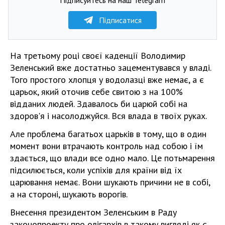
Підписатися
На третьому році своєї каденції Володимир
Зеленський вже достатньо зацементувався у владі.
Того простого хлопця у водолазці вже немає, а є
царьок, який оточив себе свитою з на 100%
відданих людей. Здавалось би царюй собі на
здоров'я і насолоджуйся. Вся влада в твоїх руках.
Але проблема багатьох царьків в тому, що в один
момент вони втрачають контроль над собою і їм
здається, що влади все одно мало. Це потьмарення
підсилюється, коли успіхів для країни від їх
царювання немає. Вони шукають причини не в собі,
а на стороні, шукають ворогів.
Внесення президентом Зеленським в Раду
законопроекту про олігархів в такому вигляді як є,