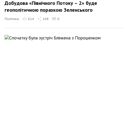
Добудова «Північного Потоку – 2» буде
геополітичною поразкою Зеленського
Політика
614
168
0
Volodymyr Manko
6 травня 2021 12:56
Спочатку була зустріч Блінкена з Порошенком
Політика
1297
372
0
Volodymyr Manko
22 квітня 2021 15:38
Чи виженуть Тищенка й Шевченка з фракції слуг?
Політика
626
0
0