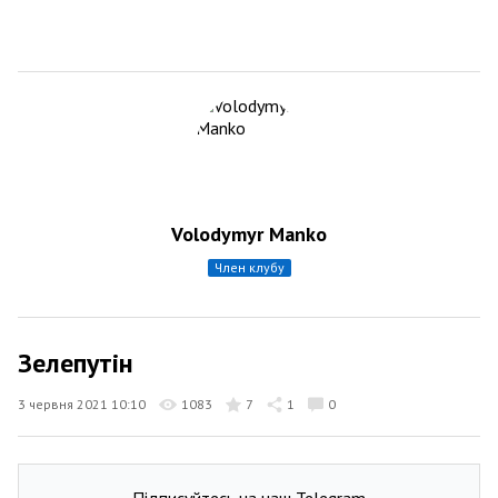
Volodymyr Manko
член клубу
Зелепутін
3 червня 2021 10:10
1083
7
1
0
Підписуйтесь на наш Telegram