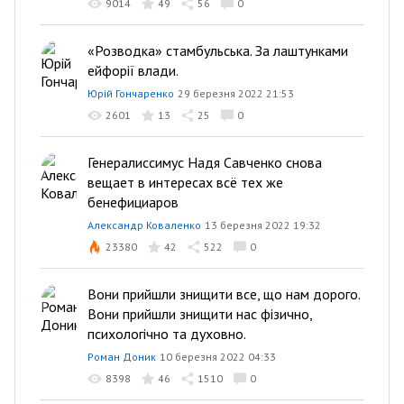
9014
49
56
0
«Розводка» стамбульська. За лаштунками
ейфорії влади.
Юрій Гончаренко
29 березня 2022 21:53
2601
13
25
0
Генералиссимус Надя Савченко снова
вещает в интересах всё тех же
бенефициаров
Александр Коваленко
13 березня 2022 19:32
23380
42
522
0
Вони прийшли знищити все, що нам дорого.
Вони прийшли знищити нас фізично,
психологічно та духовно.
Роман Доник
10 березня 2022 04:33
8398
46
1510
0