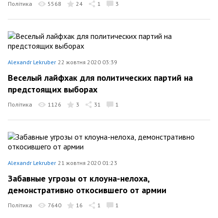
Політика
5568
24
1
3
Alexandr Lekruber
22 жовтня 2020 03:39
Веселый лайфхак для политических партий на
предстоящих выборах
Політика
1126
3
31
1
Alexandr Lekruber
21 жовтня 2020 01:23
Забавные угрозы от клоуна-нелоха,
демонстративно откосившего от армии
Політика
7640
16
1
1