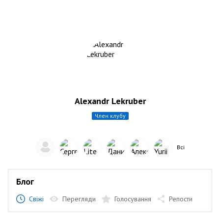
Alexandr Lekruber
член клубу
Всі
Блог
Свіжі
Перегляди
Голосування
Репости