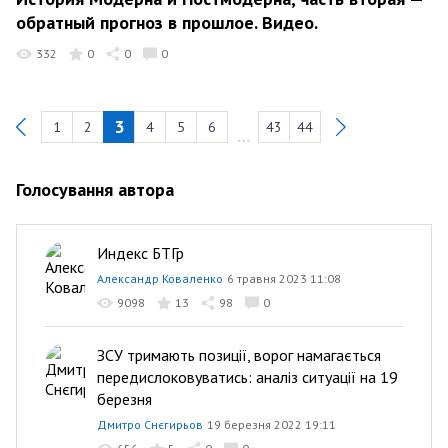
обратный прогноз в прошлое. Видео.
332
0
0
0
3
1
2
4
5
6
43
44
Previous
Голосування автора
Индекс БТГр
Александр Коваленко
6 травня 2023 11:08
9098
13
98
0
ЗСУ тримають позиції, ворог намагається
передислоковуватись: аналіз ситуації на 19
березня
Дмитро Снєгирьов
19 березня 2022 19:11