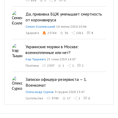
656
5
0
0
Да, прививка БЦЖ уменьшает смертность
от коронавируса
Семен Єсилевський
14 липня 2020 10:46
Здоров’я
23764
36
1011
8
Украинские моряки в Москве:
военнопленные или нет?
Ігар Тышкевіч
25 січня 2019 14:07
Політика
2307
1
1
2
Записки офицера-резервиста — 1.
Военкомат
Олександр Сурков
9 грудня 2018 13:47
Суспільство
9785
17
1
6