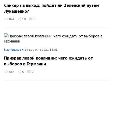
Спикер на выход: пойдёт ли Зеленский путём
Лукашенко?
844
10
0
Ігар Тышкевіч
25 вересня 2021 16:01
Призрак левой коалиции: чего ожидать от
выборов в Германии
664
0
0
Ігар Тышкевіч
20 вересня 2021 09:52
Выборы в РФ: интрига без интриги и за что Путин