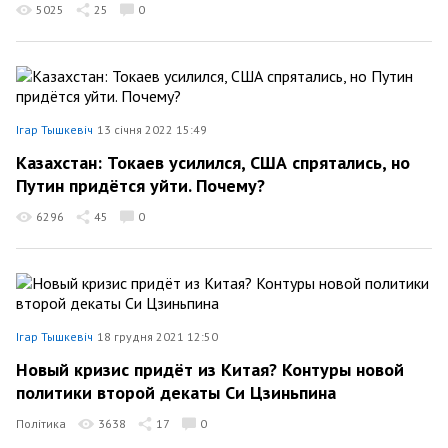
5025
25
0
Ігар Тышкевіч
13 січня 2022 15:49
Казахстан: Токаев усилился, США спрятались, но
Путин придётся уйти. Почему?
6296
45
0
Ігар Тышкевіч
18 грудня 2021 12:50
Новый кризис придёт из Китая? Контуры новой
политики второй декаты Си Цзиньпина
Політика
3638
17
0