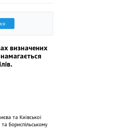
ися
жах визначених
у намагається
лів.
иєва та Київської
у та Бориспільському