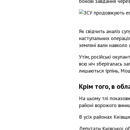
бойові завдання через
Як свідчить аналіз суп
наступальних операці
земляні вали навколо с
Утім, російські окупа
всю ніч зберігалась з
лишаються Ірпінь, Мощ
Крім того, в обл
На цьому тлі показов
районі ворожого вини
В усіх районах Київщи
Депутати Київської о