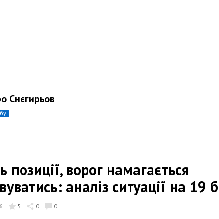
о Снєгирьов
убу
 позиції, ворог намагається
уватись: аналіз ситуації на 19 
6
5
0
0