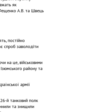
овжать як
, Фещенко А.В. та Швець
ять, постійно
ає спроб заволодіти
чи на це, військовими
 Ізюмського району та
країнської армії
 26-й танковий полк
упинили та знищили