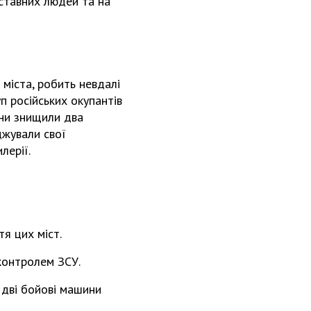
дставних людей та на
 міста, робить невдалі
п російських окупантів
они знищили два
джували свої
лерії.
я цих міст.
 контролем ЗСУ.
а дві бойові машини