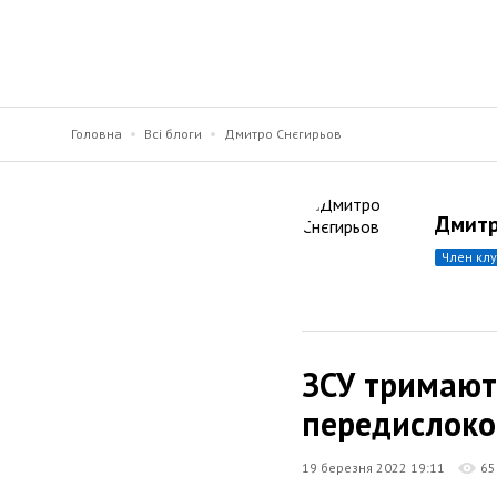
Головна
Всі блоги
Дмитро Снєгирьов
Дмитр
член кл
ЗСУ тримають
передислоков
19 березня 2022 19:11
65