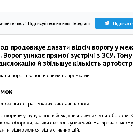
ачайте часу!
Підписуйтесь на наш Telegram
Підписат
од продовжує давати відсіч ворогу у ме
. Ворог уникає прямої зустрічі з ЗСУ. Том
ислокацію й збільшує кількість артобстрі
вали ворога за ключовими напрямками.
ямок
оловніших стратегічних завдань ворога.
 створене угрупування військ, призначених для оборони К
 кола оборони, на яких ворог зупинений. На Броварськом
анти відмовилися від активних дій.