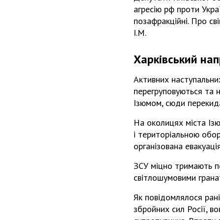
агресію рф проти Укра
позафракційні. Про сві
І.М.
Харківський на
Активних наступальних
перегруповуються та н
Ізюмом, сюди перекид
На околицях міста Ізю
і територіальною обо
організована евакуаці
ЗСУ міцно тримають поз
світлошумовими гранат
Як повідомлялося рані
збройних сил Росії, в