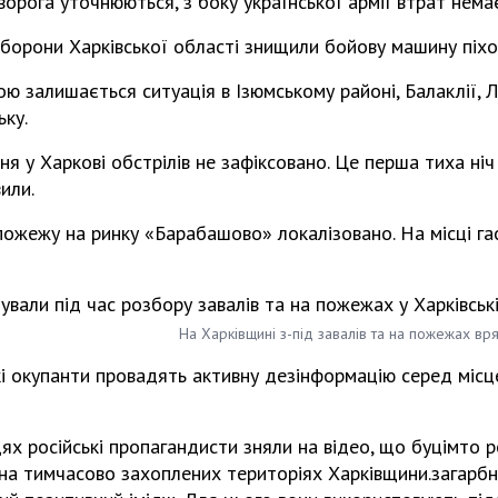
ворога уточнюються, з боку української армії втрат немає
оборони Харківської області знищили бойову машину піхо
ю залишається ситуація в Ізюмському районі, Балаклії, 
ьку.
зня у Харкові обстрілів не зафіксовано. Це перша тиха ніч
или.
ожежу на ринку «Барабашово» локалізовано. На місці гас
На Харківщині з-під завалів та на пожежах в
кі окупанти провадять активну дезінформацію серед місц
цях російські пропагандисти зняли на відео, що буцімто 
а тимчасово захоплених територіях Харківщини.загарбн