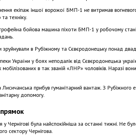
нення екіпаж іншої ворожої БМП-1 не витримав вогневог
 та техніку.
 трофейна бойова машина піхоти БМП-1 у робочому стані
вдань.
и зруйнували в Рубіжному та Сєвєродонецьку понад двад
еки України у боях неподалік від Сєвєродонецька українс
 мобілізованих в так званій «ЛНР» чоловіків. Наразі вон
 Лисичанська прибув гуманітарний вантаж. З Рубіжного 
манітарну допомогу.
апрямок
я у Чернігові була найспокійніша за останні тижні. Не бу
го сектору Чернігова.