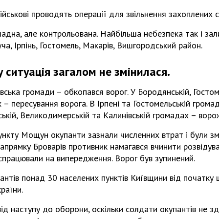
ійськові проводять операції для звільнення захоплених сі
ладна, але контрольована. Найбільша небезпека так і за
ча, Ірпінь, Гостомель, Макарів, Вишгородський район.
 ситуація загалом не змінилася.
ська громади – обкопався ворог. У Бородянській, Гостом
– пересування ворога. В Ірпені та Гостомельській громаді
ській, Великодимерській та Калинівській громадах – ворож
ункту Мощун окупанти зазнали численних втрат і були з
апрямку Броварів противник намагався вчинити розвідувал
спрацювали на випередження. Ворог був зупинений.
пантів понад 30 населених пунктів Київщини від початк
раїни.
д наступу до оборони, оскільки солдати окупантів не зд