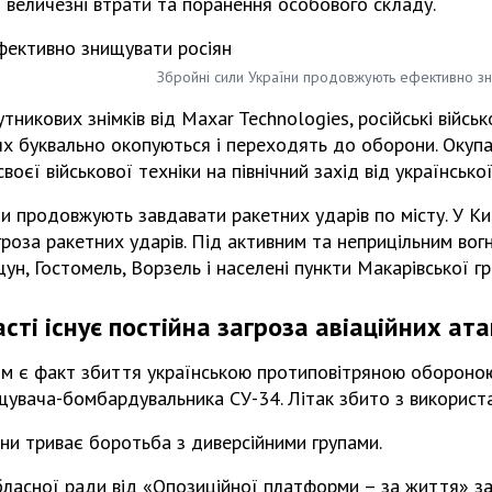
 величезні втрати та поранення особового складу.
Збройні сили України продовжують ефективно зн
утникових знімків від Maxar Technologies, російські військ
ях буквально окопуються і переходять до оборони. Оку
воєї військової техніки на північний захід від українсько
нти продовжують завдавати ракетних ударів по місту. У Ки
агроза ракетних ударів. Під активним та неприцільним во
ун, Гостомель, Ворзель і населені пункти Макарівської г
асті існує постійна загроза авіаційних ата
им є факт збиття українською протиповітряною обороно
щувача-бомбардувальника СУ-34. Літак збито з використ
ни триває боротьба з диверсійними групами.
бласної ради від «Опозиційної платформи – за життя» з