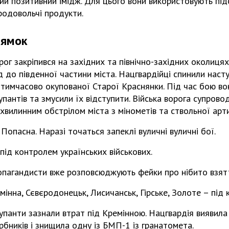
ий позитивний імідж. Для цього вони використовують пі
родовольчі продукти.
рямок
рог закріпився на західних та північно-західних околицях
д до південної частини міста. Нацгвардійці спинили насту
 тимчасово окупованої Старої Краснянки. Під час бою в
упантів та змусили їх відступити. Війська ворога супрово
ахвилинним обстрілом міста з мінометів та ствольної арти
Попасна. Наразі точаться запеклі вуличні вуличні бої.
під контролем українських військових.
ропагандисти вже розповсюджують фейки про нібито взятт
мінна, Сєвєродонецьк, Лисичанськ, Гірське, Золоте – під
окупанти зазнали втрат під Кремінною. Нацгвардія виявил
арбників і знищила одну із БМП-1 із гранатомета.