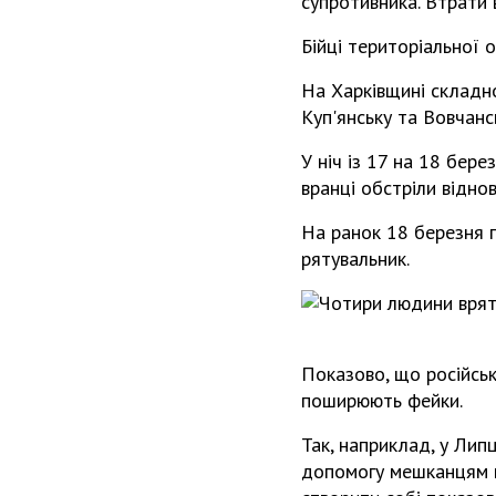
супротивника. Втрати 
Бійці територіальної 
На Харківщині складно
Куп'янську та Вовчанс
У ніч із 17 на 18 бере
вранці обстріли віднов
На ранок 18 березня п
рятувальник.
Показово, що російсь
поширюють фейки.
Так, наприклад, у Лип
допомогу мешканцям н