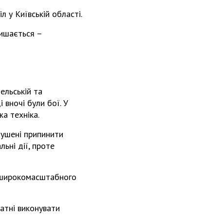
л у Київській області.
лишається –
ельській та
 вночі були бої. У
а техніка.
мушені припинити
ьні дії, проте
у широкомасштабного
атні виконувати