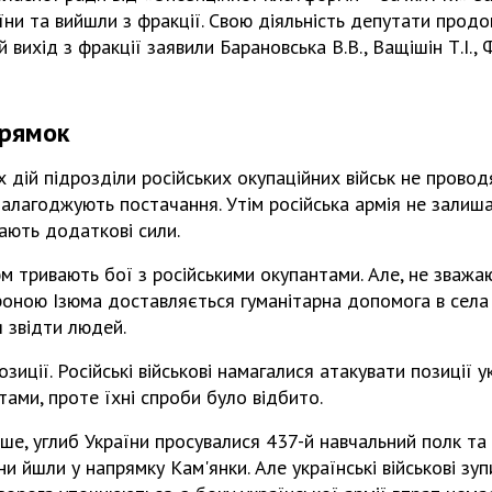
їни та вийшли з фракції. Свою діяльність депутати прод
й вихід з фракції заявили Барановська В.В., Ващішін Т.І.
прямок
 дій підрозділи російських окупаційних військ не провод
алагоджують постачання. Утім російська армія не залиш
ають додаткові сили.
м тривають бої з російськими окупантами. Але, не зважаю
роною Ізюма доставляється гуманітарна допомога в села
я звідти людей.
иції. Російські військові намагалися атакувати позиції у
ами, проте їхні спроби було відбито.
ше, углиб України просувалися 437-й навчальний полк та
они йшли у напрямку Кам'янки. Але українські військові з