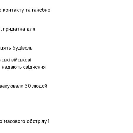
о контакту та ганебно
, придатна для
цять будівель.
ькі військові
и надають свідчення
евакуювали 50 людей
ло масового обстрілу і