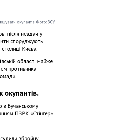
ищувати окупантів Фото: ЗСУ
ові після невдач у
панти споруджують
ї столиці Києва.
ївській області майже
гнем противника
ромади.
к окупантів.
ю в Бучанському
анням ПЗРК «Стінгер».
асудили збройну