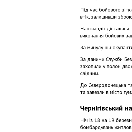
Під час бойового зітк
втік, залишивши зброю
Нацгвардії дісталася
виконання бойових за
За минулу ніч окупант
За даними Служби Безп
захопили у полон двох
слідчим.
До Сєвєродонецька та
та завезли в місто гу
Чернігівський н
Ніч із 18 на 19 березн
бомбардувань житлово