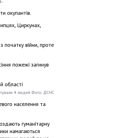
.
ти окупантів.
Липцях, Циркунах,
 з початку війни, проте
іння пожежі загинув
рятували 4 людей Фото: ДСНС
евого населення та
роздають гуманітарну
ики намагаються