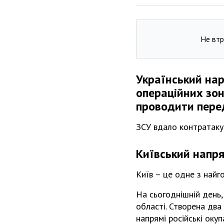
Не втр
Український нар
операційних зон
проводити перед
ЗСУ вдало контратаку
Київський напр
Київ – це одне з найг
На сьогоднішній день,
області. Створена два
напрямі російські окуп