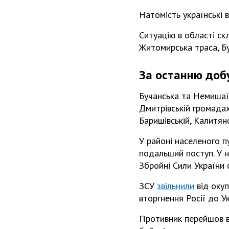
Натомість українські в
Ситуацію в області ск
Житомирська траса, Бу
За останню добу
Бучанська та Немишаїв
Дмитрівській громадах 
Баришівській, Калитян
У районі населеного п
подальший поступ. У н
Збройні Сили України 
ЗСУ
звільнили
від оку
вторгнення Росії до Ук
Противник перейшов ві