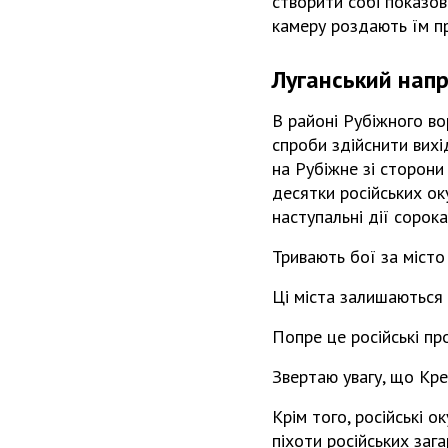
створити собі показов
камеру роздають їм п
Луганський нап
В районі Рубіжного во
спроби здійснити вихі
на Рубіжне зі сторони
десятки російських ок
наступальні дії сорок
Тривають бої за місто 
Ці міста залишаються 
Попре це російські п
Звертаю увагу, що Кре
Крім того, російські 
піхоти російських заг