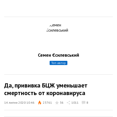
Семен Єсилевський
топ-автор
Да, прививка БЦЖ уменьшает
смертность от коронавируса
14 липня 2020 10:46
23761
36
1011
8