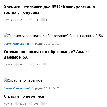
Хроники штопаного дна №12: Кашпировский в
гостях у Тодурова
Наука
9510
141
14
Семен Єсилевський
5 грудня 2019 12:51
Сколько вкладывать в образование? Анализ
данных PISA
Наука
10105
177
13
Семен Єсилевський
2 грудня 2019 10:17
Страсти по переписи
Наука
6276
198
7