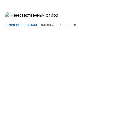
Семен Єсилевський
1 листопада 2019 11:40
(Не)естественный отбор
Наука
10610
101
7
Семен Єсилевський
25 жовтня 2019 13:05
Дети-веганы: невольные жертвы опасной моды
Здоров’я
9878
131
4
Семен Єсилевський
23 вересня 2019 10:35
Удивительная история фейка-франкенштейна