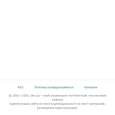
RSS
Політика конфіденційності
Контакти
© 2015–2026, site.ua — клуб українських топ-блогерів i екслюзивнi
новини
Адміністрація сайту не несе відповідальності за зміст матеріалів,
розміщених користувачами.