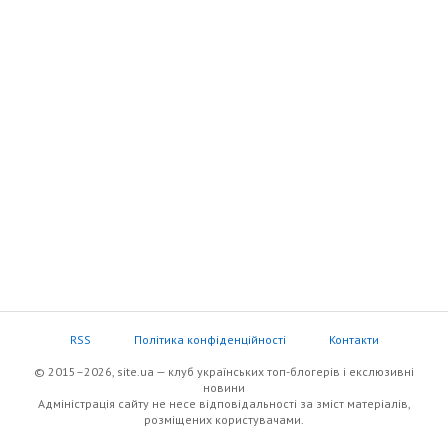
RSS
Політика конфіденційності
Контакти
© 2015–2026, site.ua — клуб українських топ-блогерів i екслюзивнi
новини
Адміністрація сайту не несе відповідальності за зміст матеріалів,
розміщених користувачами.