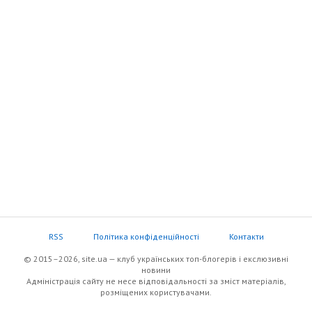
RSS
Політика конфіденційності
Контакти
© 2015–2026, site.ua — клуб українських топ-блогерів i екслюзивнi
новини
Адміністрація сайту не несе відповідальності за зміст матеріалів,
розміщених користувачами.