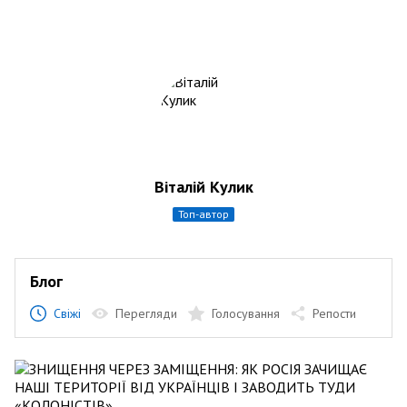
Віталій Кулик
топ-автор
Блог
Свіжі
Перегляди
Голосування
Репости