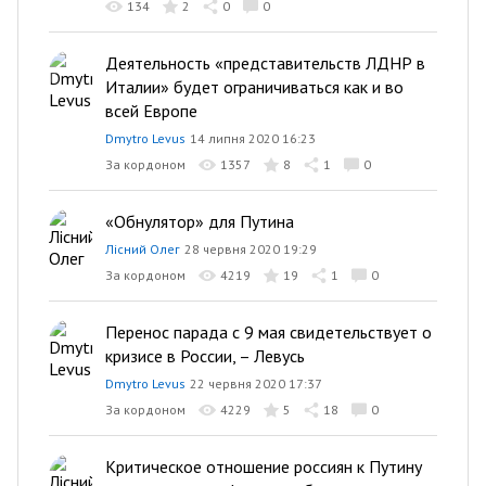
134
2
0
0
Деятельность «представительств ЛДНР в
Италии» будет ограничиваться как и во
всей Европе
Dmytro Levus
14 липня 2020 16:23
За кордоном
1357
8
1
0
«Обнулятор» для Путина
Лісний Олег
28 червня 2020 19:29
За кордоном
4219
19
1
0
Перенос парада с 9 мая свидетельствует о
кризисе в России, – Левусь
Dmytro Levus
22 червня 2020 17:37
За кордоном
4229
5
18
0
Критическое отношение россиян к Путину