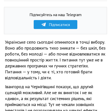
Підписуйтесь на наш Telegram
Підписатися
Українське село сьогодні опинилося в точці вибору.
Воно або продовжить тихо зникати — без шкіл, без
роботи, без молоді — або почне відновлюватися як
повноцінний простір життя. І питання тут уже не в
державних програмах чи гучних стратегіях.
Питання — у тому, чи є ті, хто готовий брати
відповідальність і діяти.
Івангород на Чернігівщині показує, що другий
сценарій можливий. Але не як виняток і не як
«диво», а як результат системних рішень, які
приймаються на місці. Тут не чекали зовнішніх
інвесторів і не розраховували на швидкі ефекти.