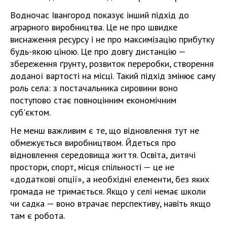
Водночас Івангород показує інший підхід до
аграрного виробництва. Це не про швидке
виснаження ресурсу і не про максимізацію прибутку
будь-якою ціною. Це про довгу дистанцію —
збереження ґрунту, розвиток переробки, створення
доданої вартості на місці. Такий підхід змінює саму
роль села: з постачальника сировини воно
поступово стає повноцінним економічним
суб'єктом.
Не менш важливим є те, що відновлення тут не
обмежується виробництвом. Йдеться про
відновлення середовища життя. Освіта, дитячі
простори, спорт, місця спільності — це не
«додаткові опції», а необхідні елементи, без яких
громада не тримається. Якщо у селі немає школи
чи садка — воно втрачає перспективу, навіть якщо
там є робота.