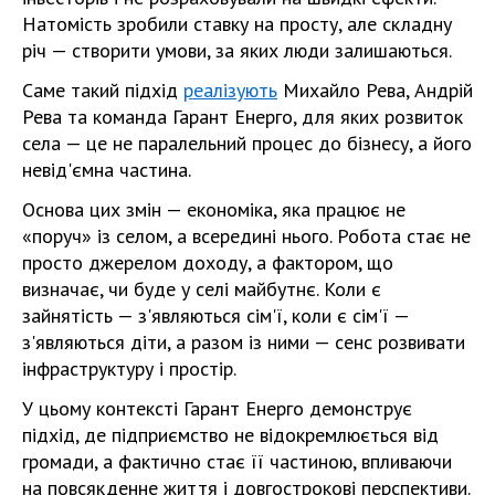
Натомість зробили ставку на просту, але складну
річ — створити умови, за яких люди залишаються.
Саме такий підхід
реалізують
Михайло Рева, Андрій
Рева та команда Гарант Енерго, для яких розвиток
села — це не паралельний процес до бізнесу, а його
невід'ємна частина.
Основа цих змін — економіка, яка працює не
«поруч» із селом, а всередині нього. Робота стає не
просто джерелом доходу, а фактором, що
визначає, чи буде у селі майбутнє. Коли є
зайнятість — з'являються сім'ї, коли є сім'ї —
з'являються діти, а разом із ними — сенс розвивати
інфраструктуру і простір.
У цьому контексті Гарант Енерго демонструє
підхід, де підприємство не відокремлюється від
громади, а фактично стає її частиною, впливаючи
на повсякденне життя і довгострокові перспективи.