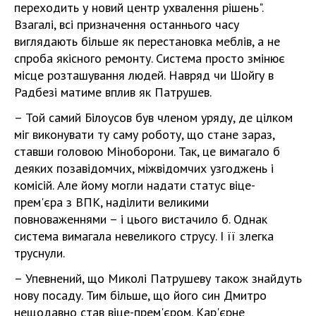
переходить у новий центр ухвалення рішень".
Взагалі, всі призначення останнього часу
виглядають більше як перестановка меблів, а не
спроба якісного ремонту. Система просто змінює
місце розташування людей. Навряд чи Шойгу в
Радбезі матиме вплив як Патрушев.
– Той самий Білоусов був членом уряду, де цілком
міг виконувати ту саму роботу, що стане зараз,
ставши головою Міноборони. Так, це вимагало б
деяких позавідомчих, міжвідомчих узгоджень і
комісій. Але йому могли надати статус віце-
прем'єра з ВПК, наділити великими
повноваженнями – і цього вистачило б. Однак
система вимагала невеликого струсу. І її злегка
труснули.
– Упевнений, що Миколі Патрушеву також знайдуть
нову посаду. Тим більше, що його син Дмитро
нещодавно став віце-прем'єром. Кар'єрне