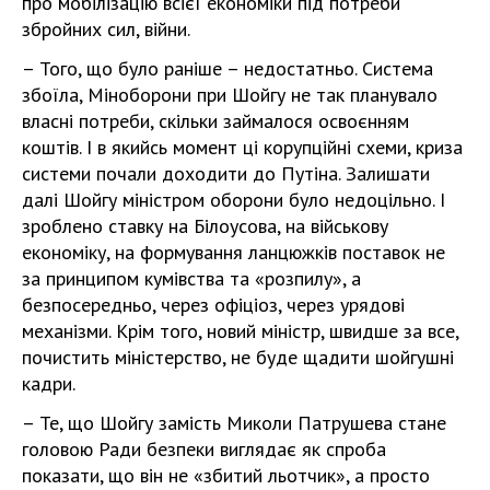
про мобілізацію всієї економіки під потреби
збройних сил, війни.
– Того, що було раніше – недостатньо. Система
збоїла, Міноборони при Шойгу не так планувало
власні потреби, скільки займалося освоєнням
коштів. І в якийсь момент ці корупційні схеми, криза
системи почали доходити до Путіна. Залишати
далі Шойгу міністром оборони було недоцільно. І
зроблено ставку на Білоусова, на військову
економіку, на формування ланцюжків поставок не
за принципом кумівства та «розпилу», а
безпосередньо, через офіціоз, через урядові
механізми. Крім того, новий міністр, швидше за все,
почистить міністерство, не буде щадити шойгушні
кадри.
– Те, що Шойгу замість Миколи Патрушева стане
головою Ради безпеки виглядає як спроба
показати, що він не «збитий льотчик», а просто