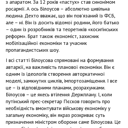
з апаратом. За 12 років «пастух» став синонімом
росармії. А ось Білоусов – абсолютно цивільна
людина. Дехто вважає, що він пов'язаний із ФСБ,
але – ні. Він із досить відомої родини, його батько
– один із розробників та теоретиків «косигінських
реформ». Брат також економіст, захисник
мобілізаційної економіки та учасник
пропагандистських шоу.
І всі статті Білоусова спрямовані на формування
автаркії, на важливість планової економіки. Він є
одним із ідеологів створення авторкатичної
моделі, замкнутих циклів, імпортозаміщення. І все
це – із відповідними планами, розрахунками.
Білоусов – це якесь втілення Держплану. І, коли
путінський прес-секретар Пєсков говорить про
необхідність вмонтувати військову економіку у
загальну економіку, він якраз розкриває суть
призначення міністром оборони саме Білоусова. Це