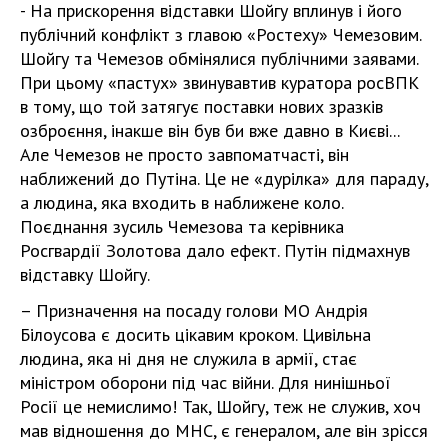
- На прискорення відставки Шойгу вплинув і його
публічний конфлікт з главою «Ростеху» Чемезовим.
Шойгу та Чемезов обмінялися публічними заявами.
При цьому «пастух» звинувавтив куратора росВПК
в тому, що той затягує поставки нових зразків
озброєння, інакше він був би вже давно в Києві...
Але Чемезов не просто завпоматчасті, він
наближений до Путіна. Це не «дурілка» для параду,
а людина, яка входить в наближене коло.
Поєднання зусиль Чемезова та керівника
Росгвардії Золотова дало ефект. Путін підмахнув
відставку Шойгу.
– Призначення на посаду голови МО Андрія
Білоусова є досить цікавим кроком. Цивільна
людина, яка ні дня не служила в армії, стає
міністром оборони під час війни. Для нинішньої
Росії це немислимо! Так, Шойгу, теж не служив, хоч
мав відношення до МНС, є генералом, але він зрісся