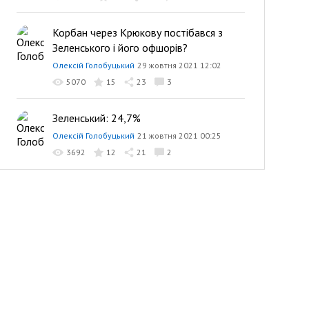
Корбан через Крюкову постібався з
Зеленського і його офшорів?
Олексій Голобуцький
29 жовтня 2021 12:02
5070
15
23
3
Зеленський: 24,7%
Олексій Голобуцький
21 жовтня 2021 00:25
3692
12
21
2