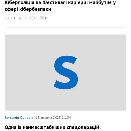
Кіберполіція на Фестивалі кар'єри: майбутнє у
сфері кібербезпеки
30
0
0
0
Веніамін Орлович
13 травня 2025 21:34
Одна із наймасштабніших спецоперацій: