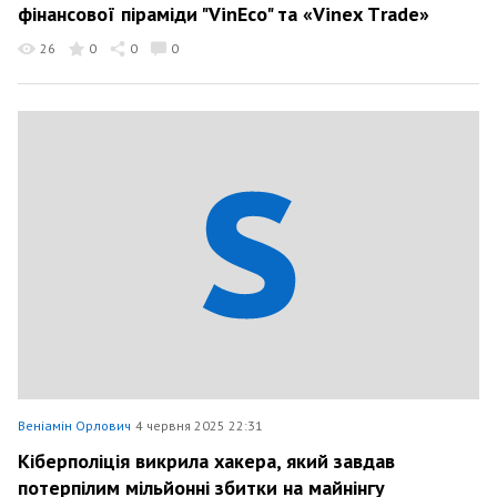
фінансової піраміди "VinEco" та «Vinex Тrade»
26
0
0
0
Веніамін Орлович
4 червня 2025 22:31
Кіберполіція викрила хакера, який завдав
потерпілим мільйонні збитки на майнінгу