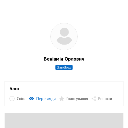
Веніамін Орлович
sandbox
Блог
Свіжі
Перегляди
Голосування
Репости