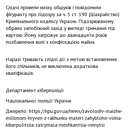
Слідчі провели низку обшуків і повідомили
фігуранту про підозру за ч. 5 ст. 190 (Шахрайство)
Кримінального кодексу України. Підозрюваному
обрано запобіжний захід у вигляді тримання під
вартою. Йому загрожує до дванадцяти років
позбавлення волі з конфіскацією майна.
Наразі тривають слідчі дії з метою встановлення
його спільників, не виключена додаткова
кваліфікація.
Департамент кіберполіції
Національної поліції України
Джерело: https://npu.gov.ua/news/zavolodiv-maizhe-
milionom-hryven-z-rakhunku-materi-zahybloho-voina-
kiberpolitsiia-zatrymala-meshkantsia-vinnytsi