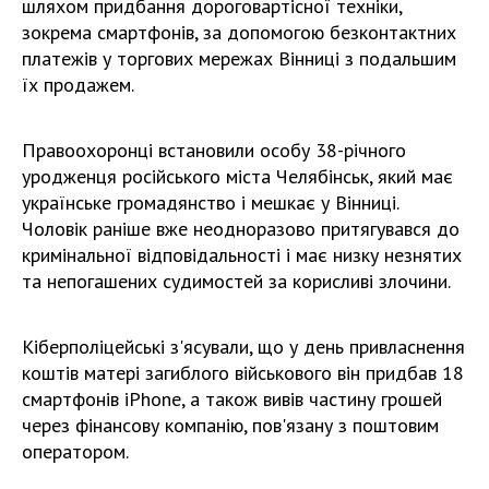
шляхом придбання дороговартісної техніки,
зокрема смартфонів, за допомогою безконтактних
платежів у торгових мережах Вінниці з подальшим
їх продажем.
Правоохоронці встановили особу 38-річного
уродженця російського міста Челябінськ, який має
українське громадянство і мешкає у Вінниці.
Чоловік раніше вже неодноразово притягувався до
кримінальної відповідальності і має низку незнятих
та непогашених судимостей за корисливі злочини.
Кіберполіцейські з'ясували, що у день привласнення
коштів матері загиблого військового він придбав 18
смартфонів iPhone, а також вивів частину грошей
через фінансову компанію, пов'язану з поштовим
оператором.