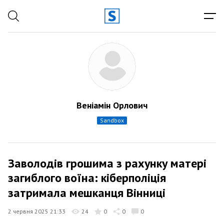
Веніамін Орлович
sandbox
Заволодів грошима з рахунку матері
загиблого воїна: кіберполіція
затримала мешканця Вінниці
2 червня 2025 21:33
24
0
0
0