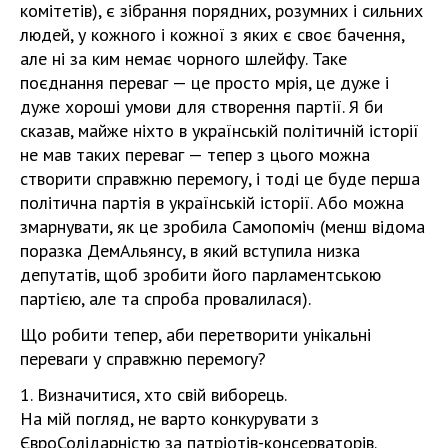
комітетів), є зібрання порядних, розумних і сильних
людей, у кожного і кожної з яких є своє бачення,
але ні за ким немає чорного шлейфу. Таке
поєднання переваг — це просто мрія, це дуже і
дуже хороші умови для створення партії. Я би
сказав, майже ніхто в українській політичній історії
не мав таких переваг — тепер з цього можна
створити справжню перемогу, і тоді це буде перша
політична партія в українській історії. Або можна
змарнувати, як це зробила Самопоміч (менш відома
поразка ДемАльянсу, в який вступила низка
депутатів, щоб зробити його парламентською
партією, але та спроба провалилася).
Що робити тепер, аби перетворити унікальні
переваги у справжню перемогу?
1. Визначитися, хто свій виборець.
На мій погляд, не варто конкурувати з
ЄвроСолідарністю за патріотів-консерваторів.