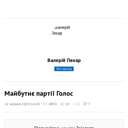
Валерій Пекар
топ-автор
Майбутнє партії Голос
12 червня 2020 14:40
4850
10
2
7
Підписуйтесь на наш Telegram