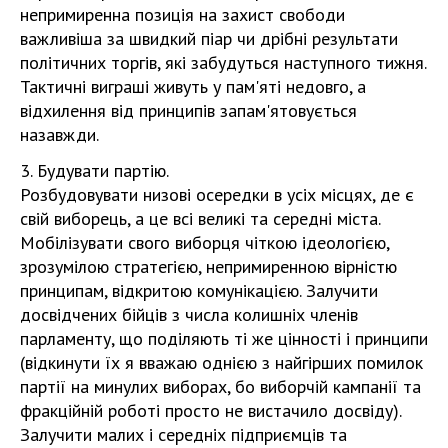
непримиренна позиція на захист свободи
важливіша за швидкий піар чи дрібні результати
політичних торгів, які забудуться наступного тижня.
Тактичні виграші живуть у пам'яті недовго, а
відхилення від принципів запам'ятовується
назавжди.
3. Будувати партію.
Розбудовувати низові осередки в усіх місцях, де є
свій виборець, а це всі великі та середні міста.
Мобілізувати свого виборця чіткою ідеологією,
зрозумілою стратегією, непримиренною вірністю
принципам, відкритою комунікацією. Залучити
досвідчених бійців з числа колишніх членів
парламенту, що поділяють ті же цінності і принципи
(відкинути їх я вважаю однією з найгірших помилок
партії на минулих виборах, бо виборчій кампанії та
фракційній роботі просто не вистачило досвіду).
Залучити малих і середніх підприємців та