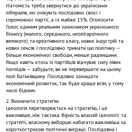
Натомість треба звернутися до українських
лібералів, які очікують послідовно своєї і
спроможної партії, а їх майже 15%. Оголосити
Голос єдиним реальним захисником українського
бізнесу (малого, середнього, неолігархічного
великого) та креативного класу, нових індустрій та
нових сенсів. І послідовно тримати цю політику —
більше економічної свободи, менше радянщини.
Якщо навіть хтось із партійців відчуває силу лівих
поглядів — забудьте, ви не перевершите на цьому
полі Батьківщину. Послідовно захищати
економічний розвиток, так буде краще всім, у тому
числі бідним.
2. Визначити стратегію.
Ідеологія перетворюється на стратегію, і це
важливіше, ніж тактика. Вірність власній ідеології та
стратегії, власному виборцю набагато важливіша за
короткострокові політичні виграші. Послідовна і