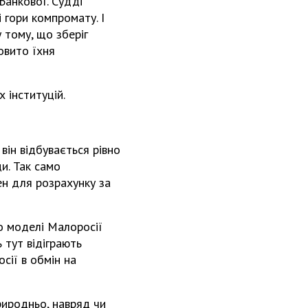
 Банкової. Судді
і гори компромату. І
 тому, що зберіг
овито їхня
 інституцій.
ін відбувається рівно
и. Так само
ен для розрахунку за
о моделі Малоросії
 тут відіграють
сії в обмін на
риродньо, навряд чи