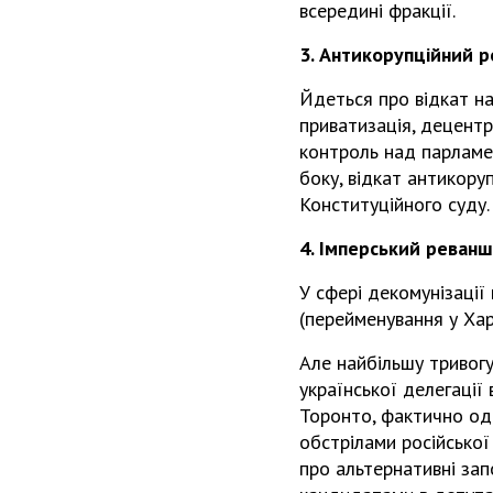
всередині фракції.
3. Антикорупційний 
Йдеться про відкат на
приватизація, децент
контроль над парламе
боку, відкат антикор
Конституційного суду.
4. Імперський реванш
У сфері декомунізації
(перейменування у Хар
Але найбільшу тривогу 
української делегації 
Торонто, фактично од
обстрілами російської
про альтернативні зап