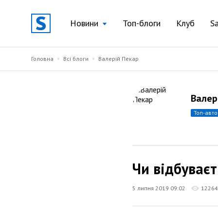
Новини
Топ-блоги
Клуб
S
Головна
Всі блоги
Валерій Пекар
Валер
топ-авт
Чи відбуваєт
5 липня 2019 09:02
12264