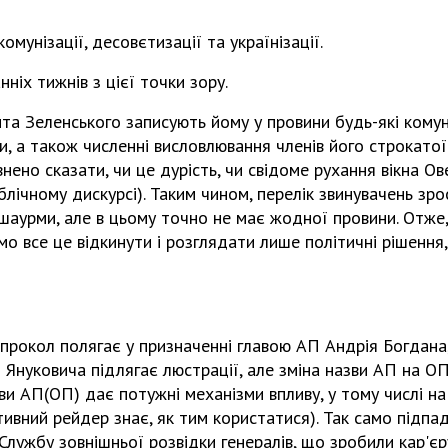
мунізації, десовєтизації та українізації.
ніх тижнів з цієї точки зору.
а Зеленського записують йому у провини будь-які комуні
ли, а також численні висловлювання членів його строкатої
ено сказати, чи це дурість, чи свідоме рухання вікна О
лічному дискурсі). Таким чином, перелік звинувачень зр
 шаурми, але в цьому точно не має жодної провини. Отж
мо все це відкинути і розглядати лише політичні рішення
прокол полягає у призначенні главою АП Андрія Богдана
ї Януковича підлягає люстрації, але зміна назви АП на ОП
ави АП(ОП) дає потужні механізми впливу, у тому числі н
ивний рейдер знає, як тим користатися). Так само підпа
Службу зовнішньої розвідки генералів, що зробили кар'єр