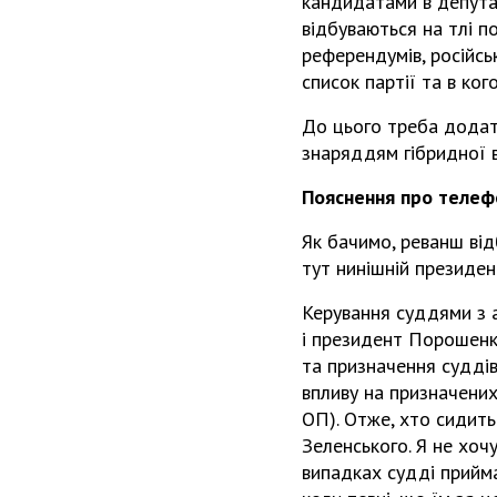
кандидатами в депутат
відбуваються на тлі п
референдумів, російсь
список партії та в ког
До цього треба додати
знаряддям гібридної 
Пояснення про телеф
Як бачимо, реванш від
тут нинішній президен
Керування суддями з а
і президент Порошенко
та призначення суддів
впливу на призначених
ОП). Отже, хто сидить 
Зеленського. Я не хоч
випадках судді прийма