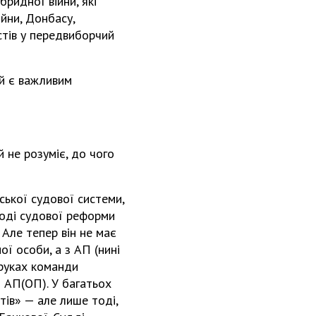
ридної війни, які
йни, Донбасу,
стів у передвиборчий
ий є важливим
 не розуміє, до чого
ської судової системи,
ході судової реформи
Але тепер він не має
ї особи, а з АП (нині
 руках команди
з АП(ОП). У багатьох
тів» — але лише тоді,