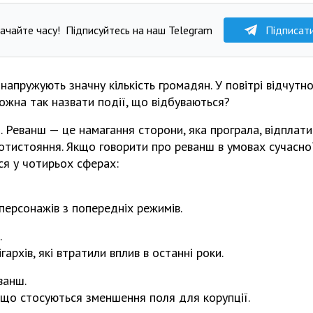
ачайте часу!
Підписуйтесь на наш Telegram
Підписат
 напружують значну кількість громадян. У повітрі відчутн
ожна так назвати події, що відбуваються?
 Реванш — це намагання сторони, яка програла, відплати
отистояння. Якщо говорити про реванш в умовах сучасної
ся у чотирьох сферах:
персонажів з попередніх режимів.
.
архів, які втратили вплив в останні роки.
ванш.
 що стосуються зменшення поля для корупції.