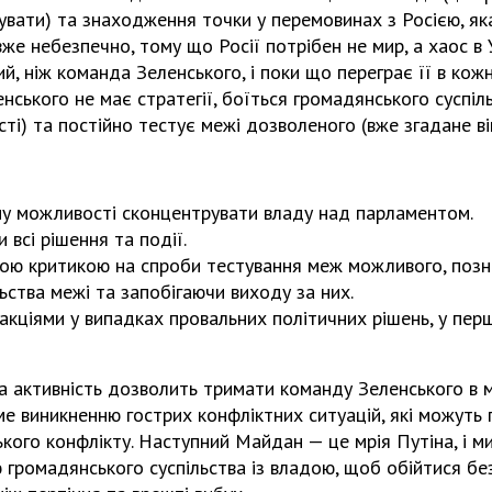
увати) та знаходження точки у перемовинах з Росією, я
же небезпечно, тому що Росії потрібен не мир, а хаос в У
й, ніж команда Зеленського, і поки що переграє її в ко
нського не має стратегії, боїться громадянського суспіл
ті) та постійно тестує межі дозволеного (вже згадане ві
му можливості сконцентрувати владу над парламентом.
 всі рішення та події.
чною критикою на спроби тестування меж можливого, поз
ьства межі та запобігаючи виходу за них.
 акціями у випадках провальних політичних рішень, у перш
а активність дозволить тримати команду Зеленського в 
е виникненню гострих конфліктних ситуацій, які можуть
кого конфлікту. Наступний Майдан — це мрія Путіна, і м
громадянського суспільства із владою, щоб обійтися без