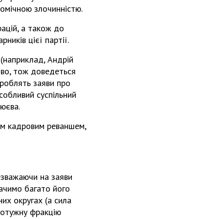
номічною злочинністю.
ацій, а також до
ників цієї партії.
(наприклад, Андрій
иво, тож доведеться
 роблять заяви про
Особливий суспільний
юєва.
им кадровим реваншем,
езважаючи на заяви
бачимо багато його
их округах (а сила
потужну фракцію