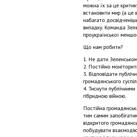
можна їх за це критик
встановити мир (а це в
набагато досвідченіши
випадку. Команда Зеле
проукраїнської меншос
Що нам робити?
1. Не дати Зеленсько
2. Постійно моніторити
3. Відповідати публі
громадянського суспіл
4. Тиснути публічними
гібридною війною.
Постійна громадянськ
тим самим запобігатим
відкритого громадянсь
побудувати взаємодію 