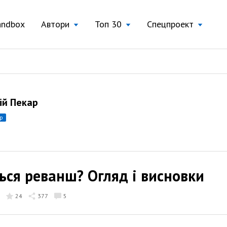
andbox
Автори
Топ 30
Спецпроект
ій Пекар
ор
ься реванш? Огляд і висновки
24
377
5