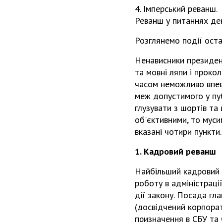
4. Імперський реванш.
Реванш у питаннях деко
Розглянемо події остан
Ненависники президент
та мовні ляпи і проко
часом неможливо впевн
меж допустимого у пуб
глузувати з шортів та
об'єктивними, то муси
вказані чотири пункти.
1. Кадровий реванш
Найбільший кадровий 
роботу в адміністраці
дії закону. Посада гл
(досвідчений корпорат
призначення в СБУ та 