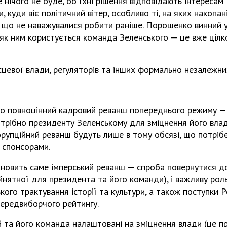
е нічого не буде, бо їхні рішення відповідають інтересам
, куди віє політичний вітер, особливо ті, на яких накопан
, що не наважувалися робити раніше. Порошенко винний у
як ним користується команда Зеленського — це вже цілк
сцевої влади, регуляторів та інших формально незалежних
о повноцінний кадровий реванш попереднього режиму — в
потрібно президенту Зеленському для зміцнення його влад
орупційний реванш будуть лише в тому обсязі, що потріб
 спонсорами.
ановить саме імперський реванш — спроба повернутися д
йнятної для президента та його команди), і важливу роль
ого трактування історії та культури, а також поступки Ро
передвиборчого рейтингу.
 та його команда налаштовані на зміцнення влади (це п