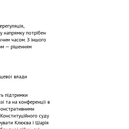
ерегуляція,
у напрямку потрібен
чим часом. З іншого
бом — рішенням
сцевої влади
ть підтримки
зі та на конференції в
емонстративними
 Конституційного суду
рувати Клюєва і Шарія