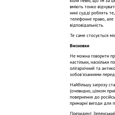
коли певні, що їм за ц
вміють тонко відчувати
нині судді роблять те
телефонне право, але 
відповідальність.
Те саме стосується мі
Висновки
Не можна говорити пр
настільки, наскільки 
олігархічний та антик
зобов'язаннями перед
Найбільшу загрозу ст
(очевидно, цілком при
повернення до російськ
примарні вигоди для 
Президент Зеленський