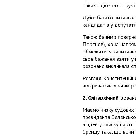
таких одіозних структ
Дуже багато питань є
кандидатів у депутати
Також бачимо поверне
Портнов), хоча напря
обмежитися запитання
своє бажання взяти уч
резонанс викликала с
Розгляд Конституційн
відкриваючи діячам р
2. Олігархічний рева
Маємо низку судових 
президента Зеленськог
людей у списку партії
бренду така, що вони