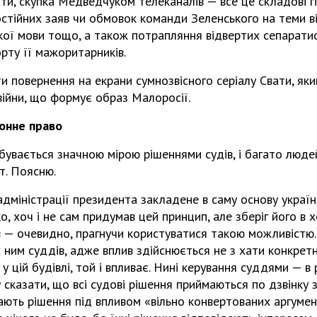
и, скупка Медведчуком телеканалів — все це складові гіб
остійних заяв чи обмовок команди Зеленського на теми ві
кої мови тощо, а також потрапляння відвертих сепарати
орту її мажоритарників.
 повернення на екрани сумнозвісного серіалу Свати, як
війни, що формує образ Малоросії.
онне право
бувається значною мірою рішеннями судів, і багато людей
т. Поясню.
дміністрації президента закладене в саму основу україн
, хоч і не сам придумав цей принцип, але зберіг його в 
 — очевидно, прагнучи користуватися такою можливістю. 
 ним суддів, адже вплив здійснюється не з хати конкретно
у цій будівлі, той і впливає. Нині керування суддями — в
у сказати, що всі судові рішення приймаються по дзвінку 
ють рішення під впливом «вільно конвертованих аргумен