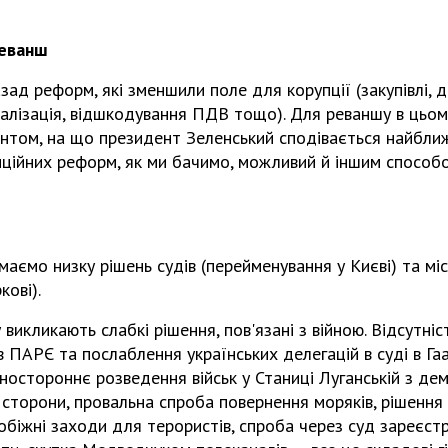
реванш
зад реформ, які зменшили поле для корупції (закупівлі, д
ралізація, відшкодування ПДВ тощо). Для реваншу в цьом
нтом, на що президент Зеленський сподівається найближ
упційних реформ, як ми бачимо, можливий й іншим спосо
 маємо низку рішень судів (перейменування у Києві) та мі
кові).
викликають слабкі рішення, пов'язані з війною. Відсутніс
в ПАРЄ та послаблення українських делегацій в суді в Гаа
ностороннє розведення військ у Станиці Луганській з д
 сторони, провальна спроба повернення моряків, рішення
обіжні заходи для терористів, спроба через суд зареєст