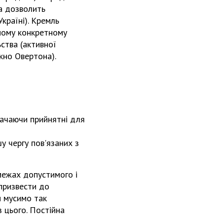
ка дозволить
країні). Кремль
жному конкретному
ьства (активної
кно Овертона).
начаючи прийнятні для
у чергу пов'язаних з
межах допустимого і
 призвести до
и мусимо так
 цього. Постійна