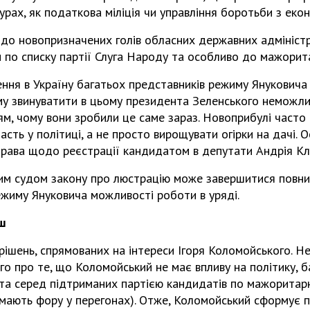
урах, як податкова міліція чи управління боротьби з еко
 до новопризначених голів обласних державних адміністр
 по списку партії Слуга Народу та особливо до мажоритар
ння в Україну багатьох представників режиму Януковича 
му звинуватити в цьому президента Зеленського неможл
м, чому вони зробили це саме зараз. Новоприбулі часто
асть у політиці, а не просто вирощувати огірки на дачі. 
права щодо реєстрації кандидатом в депутати Андрія Кл
им судом закону про люстрацію може завершитися повн
ежиму Януковича можливості роботи в уряді.
нш
рішень, спрямованих на інтереси Ігоря Коломойського. Н
о про те, що Коломойський не має впливу на політику, 
 та серед підтриманих партією кандидатів по мажоритарн
 мають фору у перегонах). Отже, Коломойський сформує 