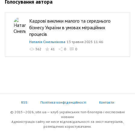
Голосування автора
Кадрові виклики малого та середнього
бізнесу України в умовах міграційних
процесів
Наталія Сінельнікова
13 травня 2025 11:46
362
41
0
0
RSS
Політика конфіденційності
Контакти
© 2015–2026, site.ua — клуб українських топ-блогерів i екслюзивнi
новини
Адміністрація сайту не несе відповідальності за зміст матеріалів,
розміщених користувачами.