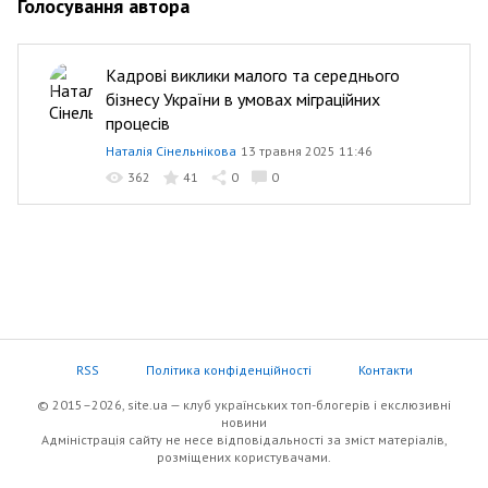
Голосування автора
Кадрові виклики малого та середнього
бізнесу України в умовах міграційних
процесів
Наталія Сінельнікова
13 травня 2025 11:46
362
41
0
0
RSS
Політика конфіденційності
Контакти
© 2015–2026, site.ua — клуб українських топ-блогерів i екслюзивнi
новини
Адміністрація сайту не несе відповідальності за зміст матеріалів,
розміщених користувачами.