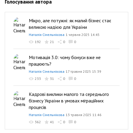
Голосування автора
Мікро, але потужні: як малий бізнес стає
великою надією для України
Наталія Сінельнікова
1 червня 2025 14:45
192
21
0
0
Мотивація 3.0: чому бонуси вже не
працюють?
Наталія Сінельнікова
17 травня 2025 15:39
233
31
0
0
Кадрові виклики малого та середнього
бізнесу України в умовах міграційних
процесів
Наталія Сінельнікова
13 травня 2025 11:46
362
41
0
0