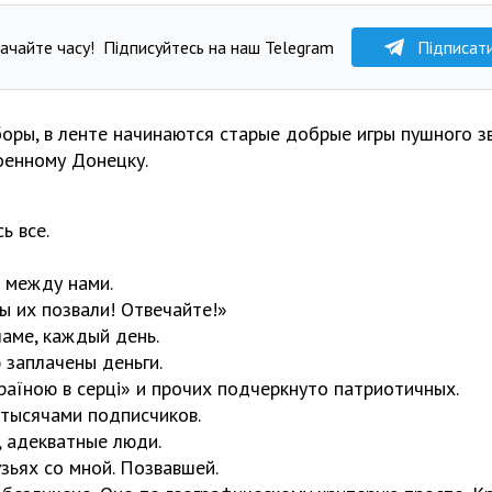
ачайте часу!
Підписуйтесь на наш Telegram
Підписат
боры, в ленте начинаются старые добрые игры пушного з
оенному Донецку.
ь все.
 между нами.
ы их позвали! Отвечайте!»
ламе, каждый день.
 заплачены деньги.
раїною в серці» и прочих подчеркнуто патриотичных.
 тысячами подписчиков.
 адекватные люди.
зьях со мной. Позвавшей.