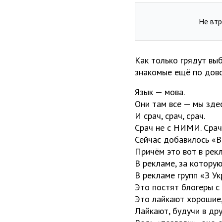
Не втр
Как только грядут вы
знакомые ещё по дов
Язык — мова.
Они там все — мы здес
И срач, срач, срач.
Срач не с НИМИ. Срач
Сейчас добавилось «В
Причём это вот в рек
В рекламе, за которую
В рекламе групп «З Ук
Это постят блогеры с
Это лайкают хорошие,
Лайкают, будучи в дру