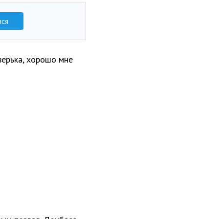
ися
верька, хорошо мне