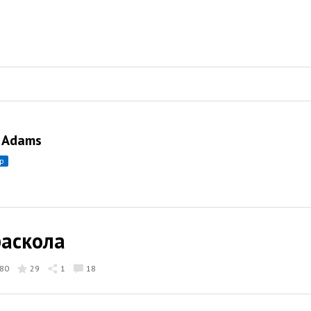
 Adams
ор
раскола
80
29
1
18