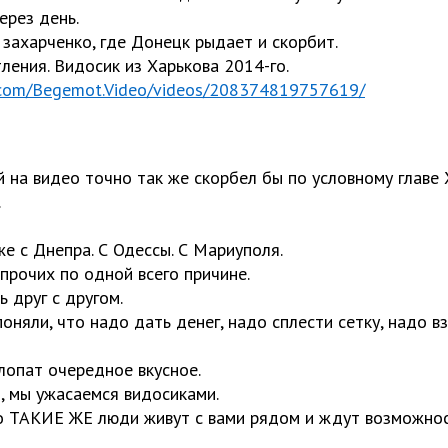
ерез день.
 захарченко, где Донецк рыдает и скорбит.
ления. Видосик из Харькова 2014-го.
.com/Begemot.Video/videos/208374819757619/
 на видео точно так же скорбел бы по условному главе 
.
е с Днепра. С Одессы. С Мариуполя.
прочих по одной всего причине.
 друг с другом.
оняли, что надо дать денег, надо сплести сетку, надо вз
лопат очередное вкусное.
, мы ужасаемся видосиками.
то ТАКИЕ ЖЕ люди живут с вами рядом и ждут возможнос