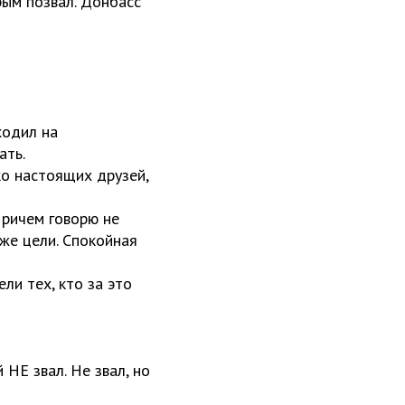
рым позвал. Донбасс
ходил на
ать.
ко настоящих друзей,
Причем говорю не
 же цели. Спокойная
ли тех, кто за это
НЕ звал. Не звал, но