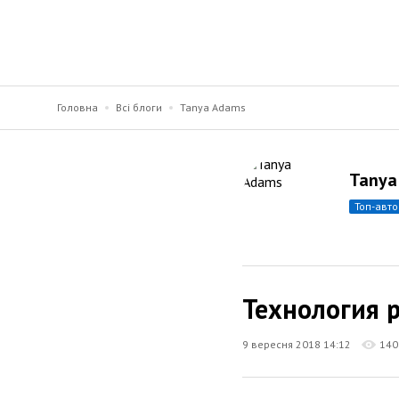
Головна
Всі блоги
Tanya Adams
Tanya
топ-авт
Технология 
9 вересня 2018 14:12
140