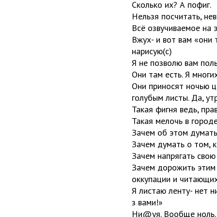
Сколько их? А пофиг.
Нельзя посчитать, не
Всё озвучиваемое на э
Вжух- и вот вам «они 
нарисую(с)
Я не позволю вам поль
Они там есть. Я многи
Они приносят ночью ц
голубым листы. Да, ут
Такая фигня ведь, пра
Такая мелочь в городе
Зачем об этом думать
Зачем думать о том, к
Зачем напрягать свою
Зачем дорожить этим 
оккупации и читающих
Я листаю ленту- нет н
з вами!»
Ни@уя. Вообще ноль. 