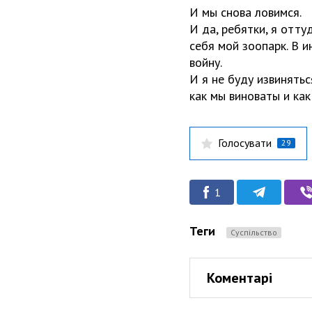
И мы снова ловимся.
И да, ребятки, я отту
себя мой зоопарк. В и
войну.
И я не буду извинятьс
как мы виноваты и как
Голосувати
29
1
Теги
Суспільство
Коментарі