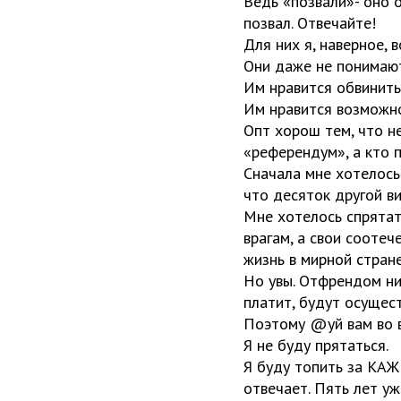
Ведь «позвали»- оно 
позвал. Отвечайте!
Для них я, наверное, в
Они даже не понимают,
Им нравится обвинить
Им нравится возможно
Опт хорош тем, что не
«референдум», а кто п
Сначала мне хотелось
что десяток другой в
Мне хотелось спрятать
врагам, а свои соотеч
жизнь в мирной стране
Но увы. Отфрендом нич
платит, будут осущест
Поэтому @уй вам во в
Я не буду прятаться.
Я буду топить за КАЖ
отвечает. Пять лет уж