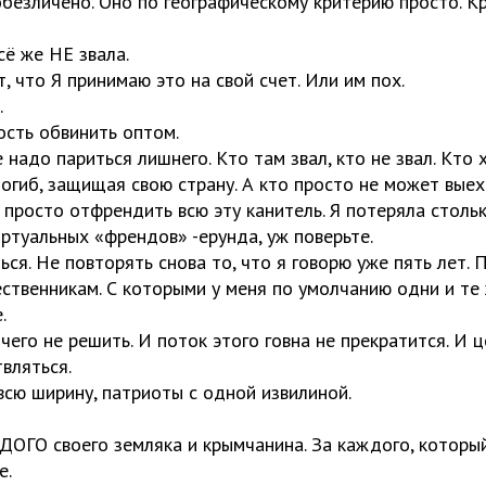
обезличено. Оно по географическому критерию просто. К
сё же НЕ звала.
 что Я принимаю это на свой счет. Или им пох.
.
сть обвинить оптом.
 надо париться лишнего. Кто там звал, кто не звал. Кто 
огиб, защищая свою страну. А кто просто не может выех
 просто отфрендить всю эту канитель. Я потеряла столь
иртуальных «френдов» -ерунда, уж поверьте.
ся. Не повторять снова то, что я говорю уже пять лет. 
ественникам. С которыми у меня по умолчанию одни и те
.
его не решить. И поток этого говна не прекратится. И це
вляться.
сю ширину, патриоты с одной извилиной.
ДОГО своего земляка и крымчанина. За каждого, который 
е.