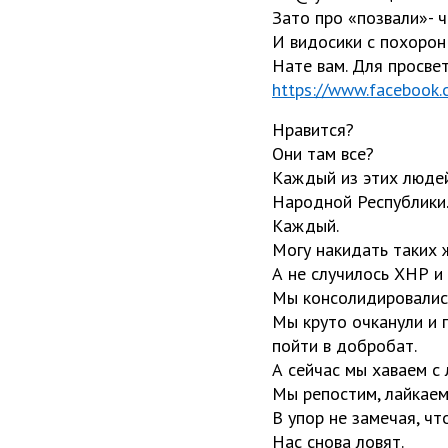
Зато про «позвали»- ч
И видосики с похорон
Нате вам. Для просвет
https://www.facebook
Нравится?
Они там все?
Каждый из этих людей
Народной Республики
Каждый.
Могу накидать таких ж
А не случилось ХНР и 
Мы консолидировались
Мы круто очканули и п
пойти в добробат.
А сейчас мы хаваем с 
Мы репостим, лайкаем
В упор не замечая, ч
Нас снова ловят.