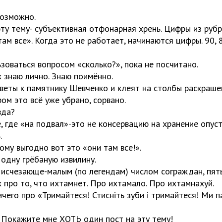
возможно.
ту тему- субъективная отфонарная хрень. Цифры из рубр
там все». Когда это не работает, начинаются цифры. 90,
зоваться вопросом «сколько?», пока не посчитано.
х знаю лично. Знаю поимённо.
веты к памятнику Шевченко и клеят на столбы раскраш
ром это всё уже убрано, сорвано.
вда?
, где «на подвал»-это не консервацию на хранение опуст
.
ому выгодно вот это «они там все!».
 одну грёбаную извилину.
исчезающе-малым (по легендам) числом сограждан, пят
 про то, что ихтамнет. Про ихтамало. Про ихтамнахуй.
ичего про «Тримайтеся! Стисніть зуби і тримайтеся! Ми 
Покажите мне ХОТЬ один пост на эту тему!