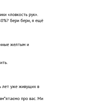
ики «ловкость рук».
 80%? Бери бери, я ещё
енные желтым и
ить.
ь лет уже живущих в
пам*ятаємо про вас. Ми