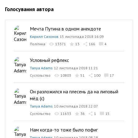
Голосування автора
Мечта Путина в одном анекдоте
Кирилл Сазонов
15 листопада 2018 16:09
Політика
13371
13
166
4
Условный рефлекс
Tanya Adams
12 листопада 2018 11:21
Суспільство
10803
51
100
17
Он разложился на плесень да на липовый
мёд (с)
Tanya Adams
10 листопада 2018 22:07
Суспільство
11633
36
1
15
Нам когда-то тоже было пофиг
Tanya Adams
10 листопада 2018 08:28