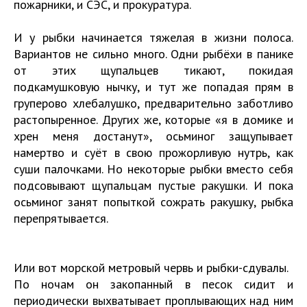
пожарники, и СЭС, и прокуратура.
И у рыбки начинается тяжелая в жизни полоса.
Вариантов не сильно много. Одни рыбёхи в панике
от этих щупальцев тикают, покидая
подкамушковую нычку, и тут же попадая прям в
груперово хлебалушко, предварительно заботливо
растопыренное. Других же, которые «я в домике и
хрен меня достанут», осьминог защупывает
намертво и суёт в свою прожорливую нутрь, как
суши палочками. Но некоторые рыбки вместо себя
подсовывают щупальцам пустые ракушки. И пока
осьминог занят попыткой сожрать ракушку, рыбка
перепрятывается.
Или вот морской метровый червь и рыбки-сдувалы.
По ночам он закопанный в песок сидит и
периодически выхватывает проплывающих над ним