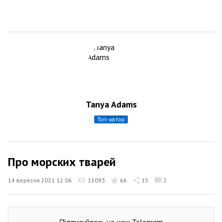
Tanya Adams
топ-автор
Про морских тварей
14 вересня 2021 12:06
11093
66
15
2
Підписуйтесь на наш Telegram