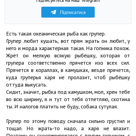
Підписатися
Есть такая океаническая рыба как групер.
Групер любит кушать, вот прям жрать он любит, у
него и морда характерная такая. На гопника похож.
Жрёт он мелкую всякую рыбёшку, которая от
групера соответственно прячется изо всех сил.
Прячется в кораллах, в камушках, везде прячется,
куда груперья харя не пролазит, чтоб рыбёшку
оттуда выкусать.
Сидит, значит, рыбка под камушком, мол, хрен тебе
во всю ширину, я и тут от тебя отпетляю, скотина
ты. И налогов платить не буду, собака сутулая.
Групер по этому поводу сначала сильно грустил и
тощал. Но жрать-то надо, а харя не влазит.
Поэтому он скооперировался с другим гопником, с