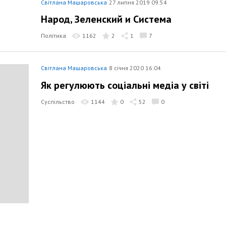
Світлана Машаровська
27 липня 2019 09:54
Народ, Зеленский и Система
Політика
1162
2
1
7
Світлана Машаровська
8 січня 2020 16:04
Як регулюють соціальні медіа у світі
Суспільство
1144
0
52
0