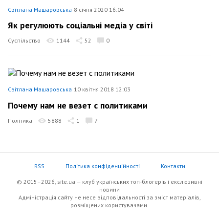
Світлана Машаровська
8 січня 2020 16:04
Як регулюють соціальні медіа у світі
Суспільство
1144
52
0
Світлана Машаровська
10 квітня 2018 12:03
Почему нам не везет с политиками
Політика
5888
1
7
RSS
Політика конфіденційності
Контакти
© 2015–2026, site.ua — клуб українських топ-блогерів i екслюзивнi
новини
Адміністрація сайту не несе відповідальності за зміст матеріалів,
розміщених користувачами.