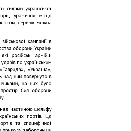
то силами української
орії, ураження місця
флотом, перелік можна
військової кампанії в
ерства оборони України
і російські армійці
 ударів по українським
Таврида», «Україна»,
ь над ним повернуто в
нчиками, на них було
 простір Сил оборони
у.
ю над частиною шельфу
раїнських портів. Це
ортів та специфічної
 з приводу заборони чи