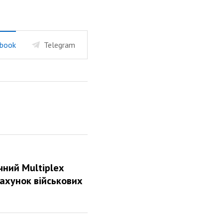
book
Telegram
ний Multiplex
рахунок військових