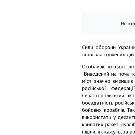
Не втр
Сили оборони України
їхніх злагоджених дій 
Особливістю цього літ
Виведений на початку 
міст значно зменшив 
російської федерац
Севастопольський мо
боєздатність російськ
бойових кораблів. Та
використати у десант
крилатих ракет «Каліб
пішли, як кажуть, за р