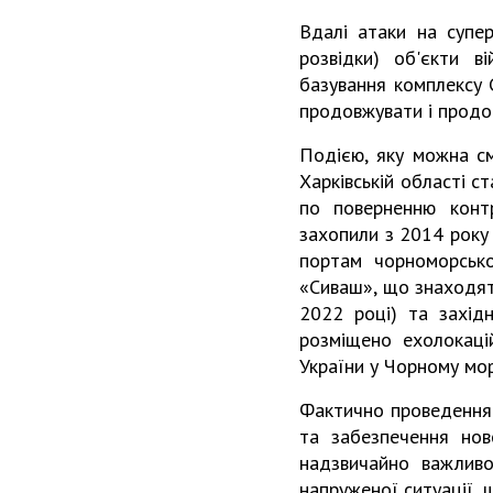
Вдалі атаки на супер
розвідки) об'єкти в
базування комплексу 
продовжувати і продо
Подією, яку можна см
Харківській області с
по поверненню конт
захопили з 2014 року 
портам чорноморсько
«Сиваш», що знаходят
2022 році) та захід
розміщено ехолокаці
України у Чорному мор
Фактично проведення 
та забезпечення нов
надзвичайно важливо
напруженої ситуації, 