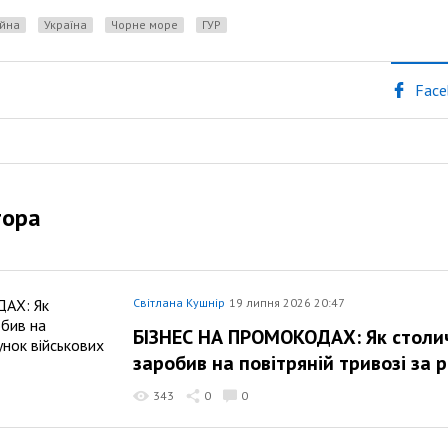
Війна
Україна
Чорне море
ГУР
Face
тора
Світлана Кушнір
19 липня 2026 20:47
БІЗНЕС НА ПРОМОКОДАХ: Як столич
заробив на повітряній тривозі за 
343
0
0