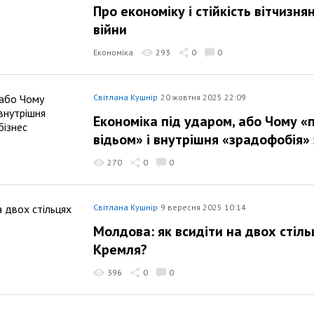
Про економіку і стійкість вітчизнян
війни
Економіка
293
0
0
Світлана Кушнір
20 жовтня 2025 22:09
Економіка під ударом, або Чому 
відьом» і внутрішня «зрадофобія»
270
0
0
Світлана Кушнір
9 вересня 2025 10:14
Молдова: як всидіти на двох стіль
Кремля?
396
0
0