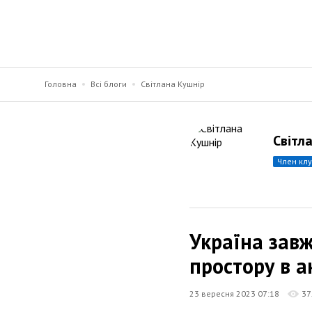
Головна
Всі блоги
Світлана Кушнір
Світл
член кл
Україна зав
простору в а
23 вересня 2023 07:18
37