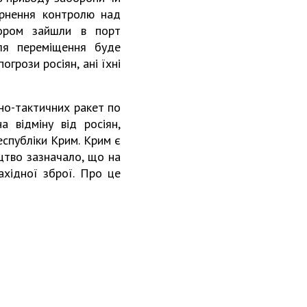
ернення контролю над
пором зайшли в порт
ля переміщення буде
грози росіян, ані їхні
вно-тактичних ракет по
а відміну від росіян,
еспубліки Крим. Крим є
цтво зазначало, що на
хідної зброї. Про це