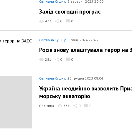
Світлана Кушнір
3 вересня 2025 20:00
Захід сьогодні програє
473
0
0
Світлана Кушнір
5 січня 2024 22:43
Росія знову влаштувала терор на 
281
0
0
Світлана Кушнір
23 грудня 2023 08:04
Україна неодмінно визволить Приа
морську акваторію
Політика
335
0
0