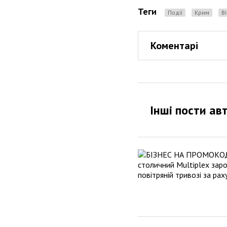
Теги
Події
Крим
Коментарі
Інші пости ав