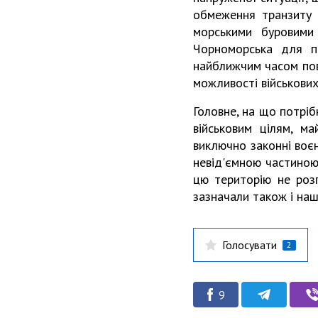
обмеження транзиту 
морськими буровими
Чорноморська для п
найближчим часом повні
можливості військових 
Головне, на що потріб
військовим цілям, ма
виключно законні воєн
невід'ємною частиною
цю територію не роз
зазначали також і наш
Голосувати
2
9