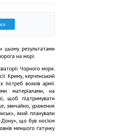
ися
ри цьому результатами
ворога на морі.
кваторії Чорного моря.
сії Криму, керченський
х потреб вояків армії
ими матеріалами, на
лі, щоб підтримувати
це, звичайно, ураження
нськ», який планували
-Дону», що був носієм
човнів меншого ґатунку