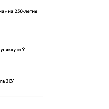
ма» на 250-летие
о уникнути？
га ЗСУ