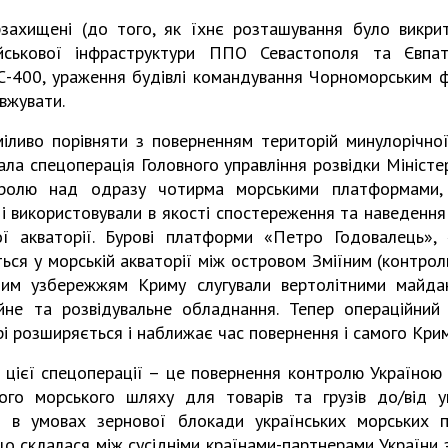
захищені (до того, як їхнє розташування було викри
ійськової інфраструктури ППО Севастополя та Євпат
С-400, ураження будівлі командування Чорноморським 
вжувати.
іливо порівняти з поверненням територій минулорічної 
тала спецоперація Головного управління розвідки Мініст
ролю над одразу чотирма морськими платформами, як
і використовували в якості спостереження та наведення
ї акваторії. Бурові платформи «Петро Годовалець», «
ься у морській акваторії між островом Зміїним (контрол
ним узбережжям Криму слугували вертолітними майда
йне та розвідувальне обладнання. Тепер операційний
і розширяється і наближає час повернення і самого Крим
цієї спецоперації – це повернення контролю Україно
ого морського шляху для товарів та грузів до/від ук
 в умовах зернової блокади українських морських п
що склалася між сусідніми країнами-партнерами України