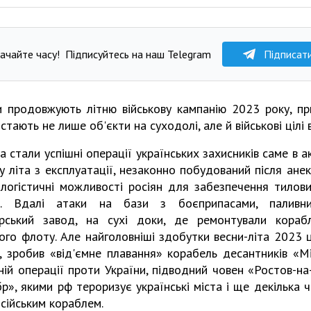
ачайте часу!
Підписуйтесь на наш Telegram
Підписат
 продовжують літню військову кампанію 2023 року, п
стають не лише об'єкти на суходолі, але й військові цілі 
а стали успішні операції українських захисників саме в а
літа з експлуатації, незаконно побудований після анек
логістичні можливості росіян для забезпечення тилови
ії. Вдалі атаки на бази з боєприпасами, паливн
рський завод, на сухі доки, де ремонтували кораб
ого флоту. Але найголовніші здобутки весни-літа 2023 
к, зробив «від'ємне плавання» корабель десантників «Мі
ній операції проти України, підводний човен «Ростов-на
р», якими рф тероризує українські міста і ще декілька 
осійським кораблем.