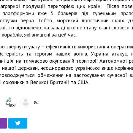
аграрної продукції територією цих країн. Після пов
 платформами вже 5 балкерів під турецьким пра
огрузки зерна. Тобто, морський логістичний шлях д
стю відновлено, на заваді вже не стануть ані словесні по
кораблів, які знищені за цей час.
но звернути увагу – ефективність використання операти
йстерність та героїзм наших воїнів. Україна атакує, н
ні цілі на тимчасово окупованій території Автономної р
 нашої держави, неодноразово українське вище керівни
повсюджується обмеження на застосування сучасної за
і союзники з Великої Британії та США.
Всі