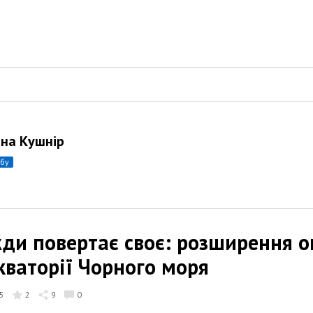
ана Кушнір
убу
жди повертає своє: розширення 
кваторії Чорного моря
5
2
9
0