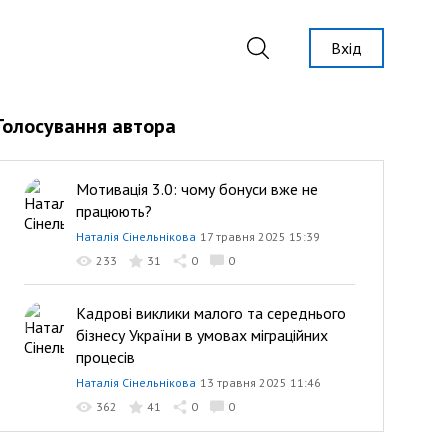
Вхід
Голосування автора
Мотивація 3.0: чому бонуси вже не
працюють?
Наталія Сінельнікова
17 травня 2025 15:39
233
31
0
0
Кадрові виклики малого та середнього
бізнесу України в умовах міграційних
процесів
Наталія Сінельнікова
13 травня 2025 11:46
362
41
0
0