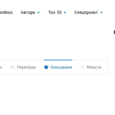
andbox
Автори
Топ 30
Спецпроект
жі
Перегляди
Голосування
Репости