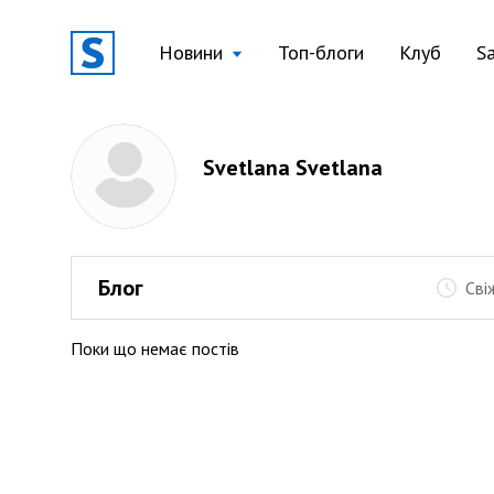
Новини
Топ-блоги
Клуб
S
Svetlana Svetlana
Блог
Сві
Поки що немає постів