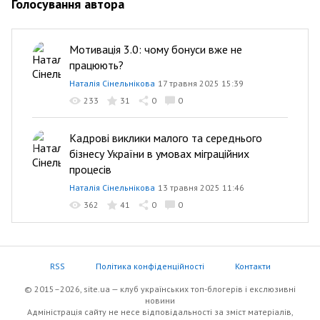
Голосування автора
Мотивація 3.0: чому бонуси вже не
працюють?
Наталія Сінельнікова
17 травня 2025 15:39
233
31
0
0
Кадрові виклики малого та середнього
бізнесу України в умовах міграційних
процесів
Наталія Сінельнікова
13 травня 2025 11:46
362
41
0
0
RSS
Політика конфіденційності
Контакти
© 2015–2026, site.ua — клуб українських топ-блогерів i екслюзивнi
новини
Адміністрація сайту не несе відповідальності за зміст матеріалів,