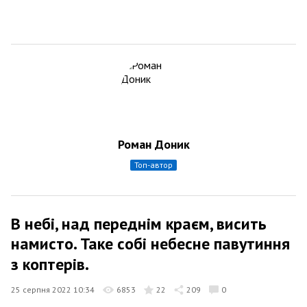
Роман Доник
топ-автор
В небі, над переднім краєм, висить
намисто. Таке собі небесне павутиння
з коптерів.
25 серпня 2022 10:34
6853
22
209
0