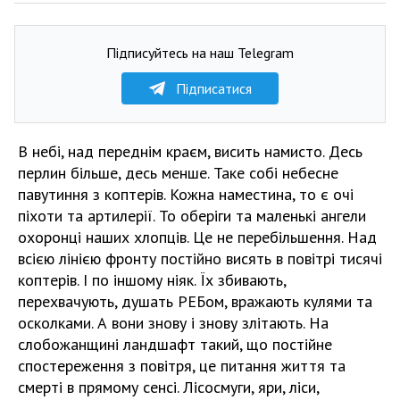
Підписуйтесь на наш Telegram
Підписатися
В небі, над переднім краєм, висить намисто. Десь
перлин більше, десь менше. Таке собі небесне
павутиння з коптерів. Кожна наместина, то є очі
піхоти та артилерії. То оберіги та маленькі ангели
охоронці наших хлопців. Це не перебільшення. Над
всією лінією фронту постійно висять в повітрі тисячі
коптерів. І по іншому ніяк. Їх збивають,
перехвачують, душать РЕБом, вражають кулями та
осколками. А вони знову і знову злітають. На
слобожанщині ландшафт такий, що постійне
спостереження з повітря, це питання життя та
смерті в прямому сенсі. Лісосмуги, яри, ліси,