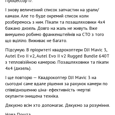
Процессор i7.
І знову величезний список запчастин на урали/
камази. Але то буде окремий список коли
розберемось з ним. Пікапи та позашляховики 4х4
бажано дизель. Довго на жаль не живуть. Вже
вимушено робимо франкенштейнів на СТО з того
що вціліло. Виживає не багато.
Підсумую. В пріоритеті квадрокоптери DJI Mavic 3,
Autel Evo II v2, Autel Evo II v2 Rugged Bundle 640T
з тепловізійною камерою. Позашляховики та пікапи
4х4 (дизель).
І ще повторю — Квадрокоптер DJI Mavic 3 на
сьогодні саме вдале рішення за рахунок камери по
співвідношенню ціна- ефективність -мертві
окупанти-знищена техніка.
Дякуємо всім хто допомагає. Дякуємо за розуміння.
Нова Пошта