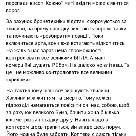
перепади висот. Кожної миті звідти може з'явитися
ворог.
За рахунок бронетехніки відстані скорочуються за
хвилини, на пряму наводку вилітають ворожі танки
та починають «розбирати» позиції. Поки
включиться арта, вони вже встигають відкотитись.
На жаль в нас зараз нема спроможності
контролювати все великими БПЛА. А малі
комерційні душать РЕБом. На далеко не злітаєш. Та
це і не можливо контролювати все великими
«крилами».
На тактичному рівні все вирішують хвилини.
Хвилини між життям та смертю. Тому кожен
підрозділ намагається повісити очі над собою, щоб
за рахунок великого Зума, бачити хоча б кілька
кілометрів за посадку-другу. Навіть якщо з
коптером щось трапиться, він впаде десь поруч.
Його можна буде забрати. Коптери сідають тільки