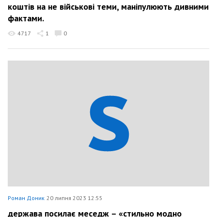
коштів на не військові теми, маніпулюють дивними
фактами.
4717
1
0
Роман Доник
20 липня 2023 12:55
держава посилає меседж – «стильно модно