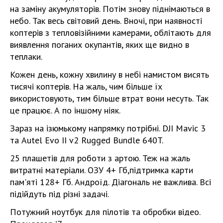
на заміну акумуляторів. Потім знову піднімаються в
небо. Так весь світовий день. Вночі, при наявності
коптерів з тепловізійними камерами, облітають для
виявлення поганих окупантів, яких ще видно в
теплаки.
Кожен день, кожну хвилину в небі намистом висять
тисячі коптерів. На жаль, чим більше їх
використовують, тим більше втрат вони несуть. Так
це працює. А по іншому ніяк.
Зараз на ізюмькому напрямку потрібні. DJI Mavic 3
та Autel Evo II v2 Rugged Bundle 640T.
25 плашетів для роботи з артою. Теж на жаль
витратні матеріали. ОЗУ 4+ Гб,підтримка карти
пам'яті 128+ Гб. Андроїд. Діагональ не важлива. Всі
підійдуть під різні задачі.
Потужний ноутбук для пілотів та обробки відео.