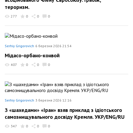
тероризм.
277
0
0
0
Serhiy Grigorovich
6 березня 2026 21:54
Мідасо-орбано-конвой
407
0
0
0
Serhiy Grigorovich
3 березня 2026 12:16
З «шахедами» «Іран» взяв приклад з ідіотського
самознищувального досвіду Кремля. УКР/ENG/RU
347
0
0
0