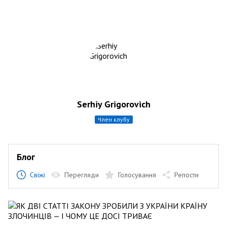
Serhiy Grigorovich
член клубу
Блог
Свіжі
Перегляди
Голосування
Репости