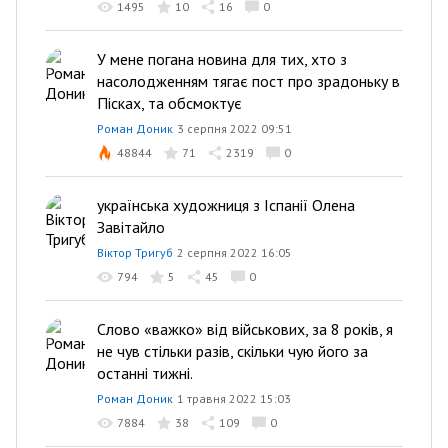
1495
10
16
0
У мене погана новина для тих, хто з
насолодженням тягає пост про зрадоньку в
Пісках, та обсмоктує
Роман Доник
3 серпня 2022 09:51
48844
71
2319
0
українська художниця з Іспанії Олена
Завітайло
Віктор Тригуб
2 серпня 2022 16:05
794
5
45
0
Слово «важко» від військових, за 8 років, я
не чув стільки разів, скільки чую його за
останні тижні.
Роман Доник
1 травня 2022 15:03
7884
38
109
0