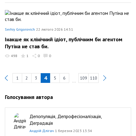
Serhiy Grigorovich
22 лютого 2026 14:51
Інакше як клінічний ідіот, публічним би агентом
Путіна не став би.
498
1
0
0
4
1
2
3
5
6
109
110
Previous
Голосування автора
Депопуляція, Депрофесіоналізація,
Деградація
Андрій Длігач
1 березня 2023 13:34