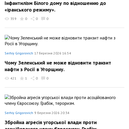
Інфантилізм Білого дому по відношенню до
«іранського режиму».
359
0
0
0
Serhiy Grigorovich
17 березня 2026 16:54
Чому Зеленський не може відновити транзит
нафти з Росії в Угорщину.
421
1
0
0
Serhiy Grigorovich
9 березня 2026 20:34
Збройна агресія угорської влади проти
асоційованого члену Євросоюзу. Грабіж,