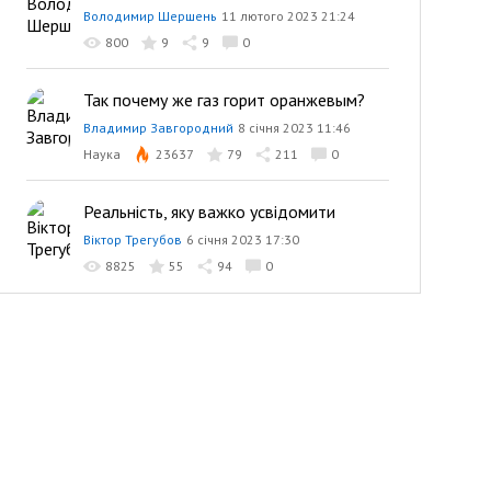
Володимир Шершень
11 лютого 2023 21:24
800
9
9
0
Так почему же газ горит оранжевым?
Владимир Завгородний
8 січня 2023 11:46
Наука
23637
79
211
0
Реальність, яку важко усвідомити
Віктор Трегубов
6 січня 2023 17:30
8825
55
94
0