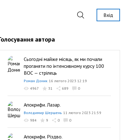
Вхід
Голосування автора
Сьогодні майже місяць, як ми почали
проганяти по інтенсивному курсу 100
ВОС — стрілець
Роман Доник
16 лютого 2023 12:19
4967
31
689
0
Апокрифи. Лазар.
Володимир Шершень
11 лютого 2023 21:59
984
9
0
0
Апокрифи. Різдво.