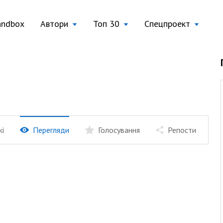
andbox
Автори
Топ 30
Спецпроект
жі
Перегляди
Голосування
Репости