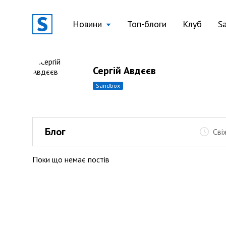
Новини
Топ-блоги
Клуб
S
Сергій Авдєєв
sandbox
Блог
Сві
Поки що немає постів