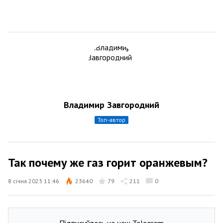
Владимир Завгородний
топ-автор
Так почему же газ горит оранжевым?
8 січня 2023 11:46
23640
79
211
0
Підписуйтесь на наш Telegram