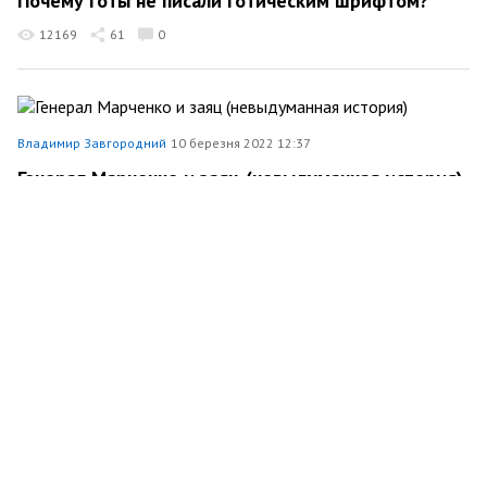
Почему готы не писали готическим шрифтом?
12169
61
0
Владимир Завгородний
10 березня 2022 12:37
Генерал Марченко и заяц (невыдуманная история)
17014
179
0
Владимир Завгородний
25 січня 2022 20:30
Чудо-Юдо Рыба-Кит
11072
83
0