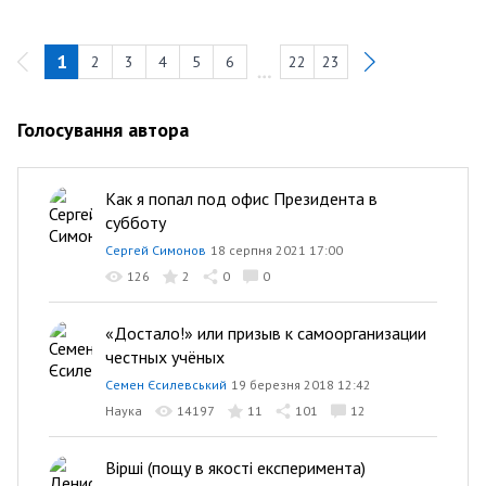
1
2
3
4
5
6
22
23
Голосування автора
Как я попал под офис Президента в
субботу
Сергей Симонов
18 серпня 2021 17:00
126
2
0
0
«Достало!» или призыв к самоорганизации
честных учёных
Семен Єсилевський
19 березня 2018 12:42
Наука
14197
11
101
12
Вірші (пощу в якості експеримента)