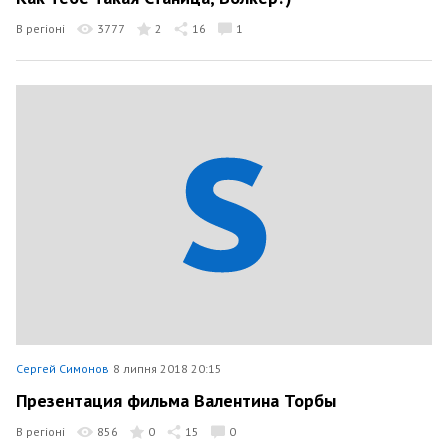
В регіоні
3777
2
16
1
Сергей Симонов
8 липня 2018 20:15
Презентация фильма Валентина Торбы
В регіоні
856
0
15
0