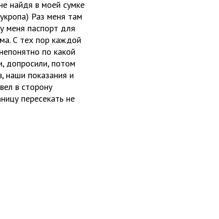
не найдя в моей сумке
 укропа) Раз меня там
 у меня паспорт для
ма. С тех пор каждой
 непонятно по какой
и, допросили, потом
в, наши показания и
твел в сторону
аницу пересекать не