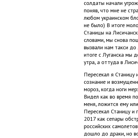
солдаты начали угрож
поняв, что мне не стр
любом украинском бло
не было) В итоге мол
Станицы на Лисичанск
словами, мы снова по
вызвали нам такси до 
итоге с Луганска мы 
утра, а оттуда в Лиси
Пересекал я Станицу 
сознание и возмущенн
мороз, когда ноги мер
Видел как во время по
меня, ложится ему или
Пересекал Станицу и 
2017 как сепары обстр
российских самолетов
дошло до драки, но в