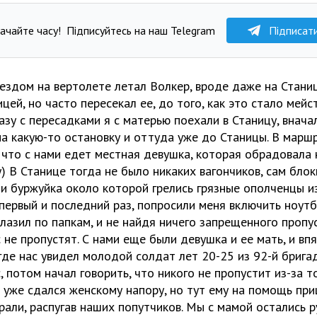
ачайте часу!
Підписуйтесь на наш Telegram
Підписат
ездом на вертолете летал Волкер, вроде даже на Станицу
цей, но часто пересекал ее, до того, как это стало мей
разу с пересадками я с матерью поехали в Станицу, внача
а какую-то остановку и оттуда уже до Станицы. В маршр
 что с нами едет местная девушка, которая обрадовала н
) В Станице тогда не было никаких вагончиков, сам бло
 и буржуйка около которой грелись грязные ополченцы и
первый и последний раз, попросили меня включить ноутбу
лазил по папкам, и не найдя ничего запрещенного пропу
с не пропустят. С нами еще были девушка и ее мать, и в
где нас увидел молодой солдат лет 20-25 из 92-й брига
, потом начал говорить, что никого не пропустит из-за т
и уже сдался женскому напору, но тут ему на помощь пр
рали, распугав наших попутчиков. Мы с мамой остались ру