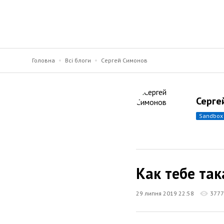
Головна
Всі блоги
Сергей Симонов
Серге
sandbox
Как тебе так
29 липня 2019 22:58
3777