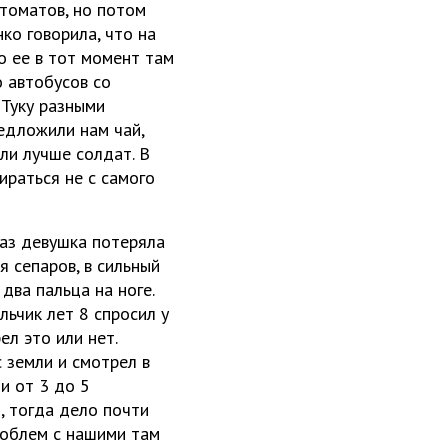
втоматов, но потом
ко говорила, что на
о ее в тот момент там
о автобусов со
 Туку разными
редложили нам чай,
ыли лучше солдат. В
ираться не с самого
раз девушка потеряла
 сепаров, в сильный
два пальца на ноге.
льчик лет 8 спросил у
ел это или нет.
 земли и смотрел в
и от 3 до 5
, тогда дело почти
роблем с нашими там