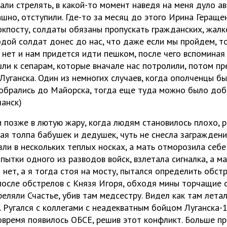
али стрелять, в какой-то момент наведя на меня дуло а
ашно, отступили. Где-то за месяц до этого Ирина Геращен
кпосту, солдаты обязаны пропускать гражданских, жалк
одой солдат донес до нас, что даже если мы пройдем, т
 нет и нам придется идти пешком, после чего вспоминая
шли к сепарам, которые вначале нас потролили, потом п
Луганска. Один из немногих случаев, когда ополченцы б
добрались до Майорска, тогда еще туда можно было доб
чанск)
и позже в лютую жару, когда людям становилось плохо, 
ая толпа бабушек и дедушек, чуть не снесла заграждения
зли в нескольких теплых носках, а мать отморозила себе 
пытки одного из разводов войск, взлетала сигналка, а ма
 нет, а я тогда стоя на мосту, пытался определить обстр
после обстрелов с Князя Игоря, обходя мины торчащие с
еляли Счастье, убив там медсестру. Видел как там летал
. Ругался с коллегами с неадекватным бойцом Луганска-1
овремя появилось ОБСЕ, решив этот конфликт. Больше п