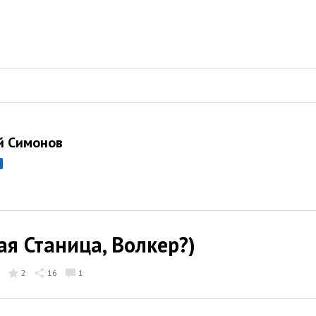
й Симонов
ая Станица, Волкер?)
2
16
1