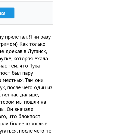
ися
 прилетал. Я ни разу
стримом) Как только
ле доехав в Луганск,
утке, которая ехала
ас тем, что Тука
кпост был пару
з местных. Там они
к, после чего один из
стил нас дальше,
пятером мы пошли на
ды. Он вначале
ого, что блокпост
ишли более взрослые
гаться, после чего те