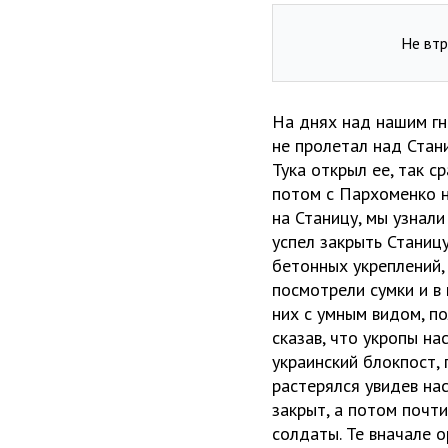
Не втр
На днях над нашим гн
не пролетал над Стани
Тука открыл ее, так с
потом с Пархоменко н
на Станицу, мы узнали
успел закрыть Станицу
бетонных укреплений,
посмотрели сумки и в 
них с умным видом, по
сказав, что укропы на
украинский блокпост, 
растерялся увидев нас
закрыт, а потом почт
солдаты. Те вначале о