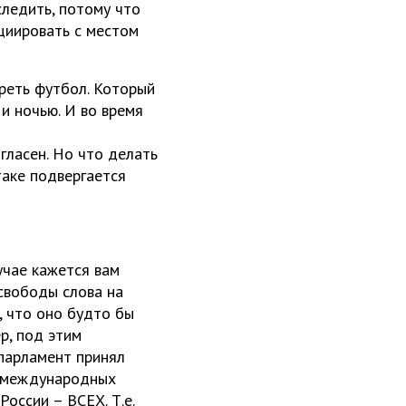
следить, потому что
циировать с местом
треть футбол. Который
и ночью. И во время
гласен. Но что делать
таке подвергается
учае кажется вам
свободы слова на
 что оно будто бы
р, под этим
 парламент принял
а международных
оссии – ВСЕХ. Т.е.