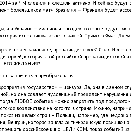
2014 за ЧМ следили и следили активно. И сейчас будут 
цент болельщиков матч Бразилия — Франция будет ассо
ды, а в Украине – миллионы – людей, которые будут смо
 которая исподтишка воюет с нашей. Прямо сейчас. Днём 
зрелище неправильное, пропагандистское? Ясно. И я — со
диторией, которая этой российской пропагандистской а
ШЕГО ЖЕЛАНИЯ?
нта: запретить и преобразовать.
роприятия государством – цензура. Да, она в данном сл
ьной, но она создаёт чудовищный прецедент нарушения 
 тогда ЛЮБОЕ событие можно запретить под предлогом,
стское воздействие на кого-то в стране. Можно, наприме
показ из целых стран – Польши, например, где недавно
ия, Венгрии, которая заняла антиукраинскую позицию н
апрещать российское кино ЦЕЛИКОМ, показ событий из Р