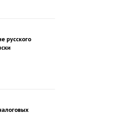
е русского
вски
налоговых