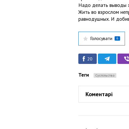
Надо делать выводы х
Жить во взрослом непр
равнодушных. И добив
Голосувати
6
20
Теги
Суспільство
Коментарі