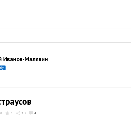
й Иванов-Малявин
убу
страусов
8
6
20
4