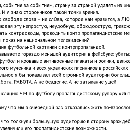
и, событие за событием, страну за страной удалять из 
 И я знаю сторонников такой точки зрения.
 свободе слова – не слОва, которое нам нравится, а ЛЮ
людая эту непростую, неудобную, обоюдоострую, тревож
ать контрдоводы, проводить контр пропагандистские ме
ы показ на национальном телевидении?
ия футбольной картинки с контрпропагандой.
азываете гораздо меньшей аудитории в фейсбуке: убитых
футбол и кровавые антивоенные плакаты и ролики, дви
ого мученика и всех украинских пленников в российских
ольное я бы показывал всей огромной аудитории болельщ
бота. РАБОТА. А не безделие. А не затыкание ушей.
нсляцию ЧМ по футболу пропагандистскому рупору «Инт
ому что мы в очередной раз отказались жить по-взросло
 что толкнули большущую аудиторию в сторону враждеб
 увеличили его пропагандистские возможности.