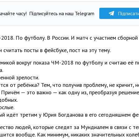
ачайте часу!
Підписуйтесь на наш Telegram
Підписат
2018. По футболу. В России. И матч с участием сборной 
и считать посты в фейсбуке, пост на эту тему.
емикой вокруг показа ЧМ-2018 по футболу и считаю её 
а.
енной зрелости.
ся от ребёнка? Тем, что получив проблему, не кричит, н
. Причём — это важно — как одну из, преобразуя решени
добных.
ослые.
рый идёт третим у Юрия Богданова в его сегодняшнем фе
ество людей, которые следят за Мундиалем в связи с те
ьшится вообще. Как минимум, никаких значительных колеб