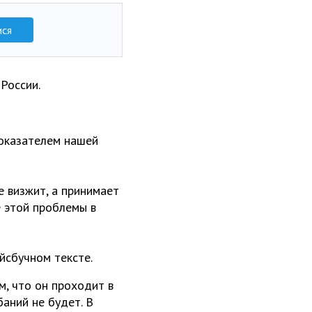
ися
России.
показателем нашей
е визжит, а принимает
е этой проблемы в
йсбучном тексте.
м, что он проходит в
аний не будет. В