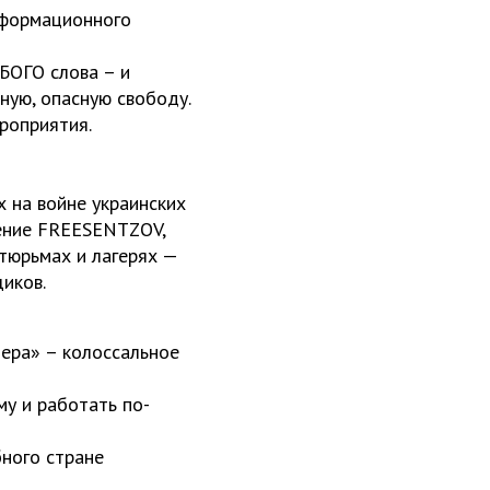
информационного
БОГО слова – и
ную, опасную свободу.
роприятия.
 на войне украинских
жение FREESENTZOV,
 тюрьмах и лагерях —
иков.
ера» – колоссальное
му и работать по-
ного стране