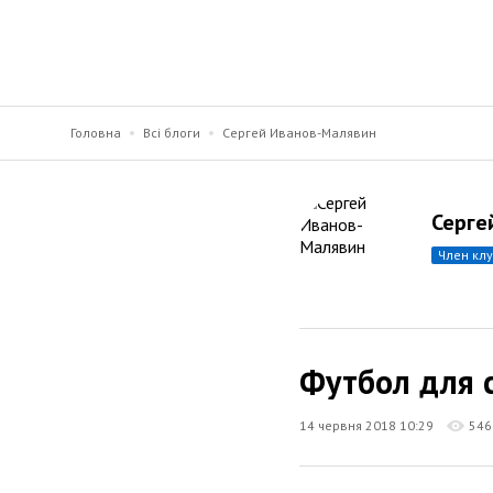
Головна
Всі блоги
Сергей Иванов-Малявин
Серге
член кл
Футбол для 
14 червня 2018 10:29
546