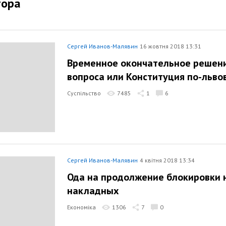
тора
Сергей Иванов-Малявин
16 жовтня 2018 13:31
Временное окончательное решени
вопроса или Конституция по-льво
Суспільство
7485
1
6
Сергей Иванов-Малявин
4 квітня 2018 13:34
Ода на продолжение блокировки 
накладных
Економіка
1306
7
0