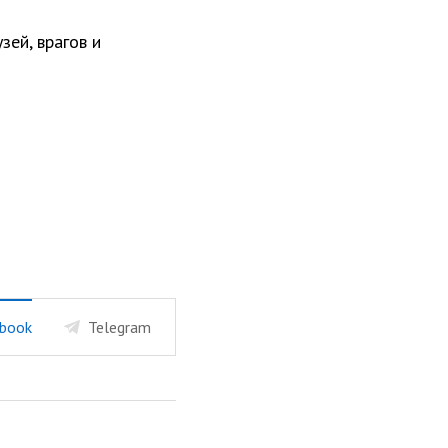
зей, врагов и
book
Telegram