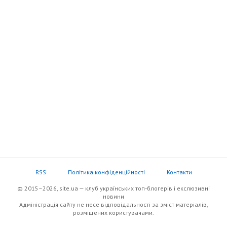
RSS
Політика конфіденційності
Контакти
© 2015–2026, site.ua — клуб українських топ-блогерів i екслюзивнi
новини
Адміністрація сайту не несе відповідальності за зміст матеріалів,
розміщених користувачами.