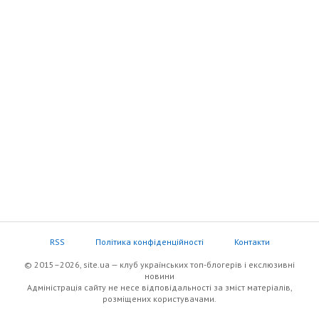
RSS
Політика конфіденційності
Контакти
© 2015–2026, site.ua — клуб українських топ-блогерів i екслюзивнi
новини
Адміністрація сайту не несе відповідальності за зміст матеріалів,
розміщених користувачами.