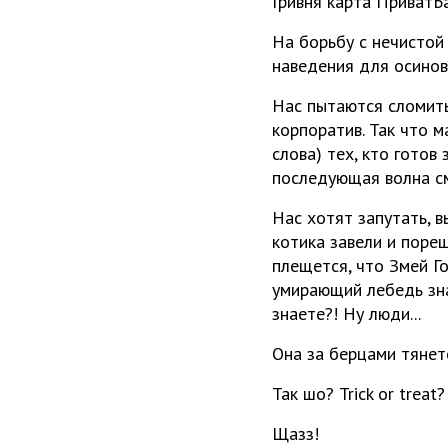
Гривня карта ПриватБ
На борьбу с нечистой
наведения для осинов
Нас пытаются сломить 
корпоратив. Так что 
слова) тех, кто готов
последующая волна см
Нас хотят запутать, в
котика завели и пореш
плещется, что Змей Г
умирающий лебедь зна
знаете?! Ну люди...
Она за берцами тянетс
Так шо? Trick or treat?
Щазз!