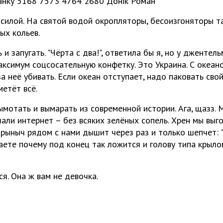
анку 5168 7573 4764 2680 Донік Роман
 силой. На святой водой окропляторы, бесоизгоняторы т
ых кольев.
и запугать. "Чёрта с два!", ответила бы я, но у джентел
максимум соцсосательную конфетку. Это Украина. С океа
 за неё убивать. Если океан отступает, надо паковать сво
етёт всё.
ымотать и вымарать из современной истории. Ага, щазз.
али интернет – без всяких зелёных сопель. Хрен мы выг
орыныч рядом с нами дышит через раз и только шепчет: 
ете почему под конец так ложится и голову типа крыло
я. Она ж вам не девочка.