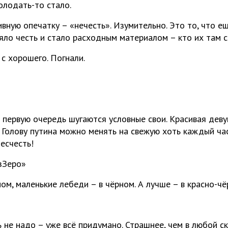
олодать-то стало.
ивную опечатку – «нечесть». Изумительно. Это то, что е
яло честь и стало расходным материалом – кто их там сч
с хорошего. Погнали.
 первую очередь шугаются условные свои. Красивая девуш
. Голову путина можно менять на свежую хоть каждый ча
несчесть!
зЗеро»
ом, маленькие лебеди – в чёрном. А лучше – в красно-чё
 не надо – уже всё придумано. Страшнее, чем в любой ск