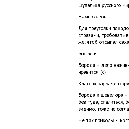
щупальца русского ми
Намлохнеон
Для треуголки понадоб
стразами, требовать 
же, чтоб отсыпал сах
Биг Беня
Борода – дело наживн
нравится. (с)
Классик парламентар
Борода и шевелюра – 
без туда, спалиться, 
видимо, тоже не согла
Не так прикольны кос