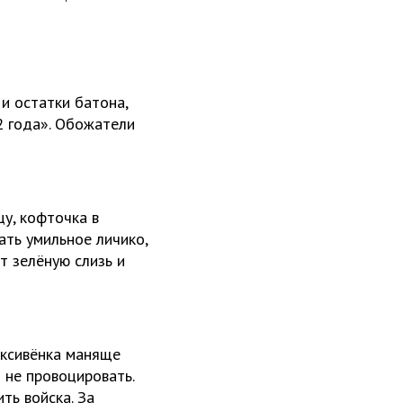
 и остатки батона,
42 года». Обожатели
у, кофточка в
ать умильное личико,
т зелёную слизь и
 ксивёнка маняще
 не провоцировать.
ть войска. За