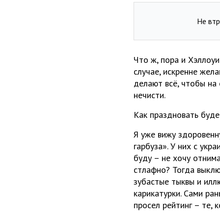
Не втр
Что ж, пора и Хэллоу
случае, искренне жел
делают всё, чтобы на
нечисти.
Как праздновать буде
Я уже вижу здоровенн
гарбуза». У них с укр
буду – не хочу отнима
стлафно? Тогда выключ
зубастые тыквы и илл
карикатурки. Сами ран
просел рейтинг – те, 