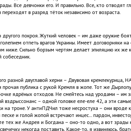
грады. Все девчонки его. И правильно. Все, кто отводят г
и переходят в разряд тёток независимо от возраста.
о другого покроя. Жуткий человек – им даже оружие боят
аголепием отпеть врагов Украины. Имеет договорняки на 
ом ниже. Сильно борзым чертям делает эпиляцию их же 
 собеседник.
ого разной двуглавой херни – Двувовая кремлекурица, 
прочая публика с рукой Кремля в жопе. Тот же Дырлопу
очке ядрёных отходов. Не смейтесь над уродами – им з
й вздрыссонанс – одной головке еле-еле 42, а эти самы
и на троне. У антиПДЧил тоже несростуха – они вроде к
 песке и голой жопой встречают инцес... пардон, инвесто
е тех же Андрея и Богдана – оно-то одно, а вот зрады 
 свечечку некогда поставить. Какое-то, я извиняюсь, брат