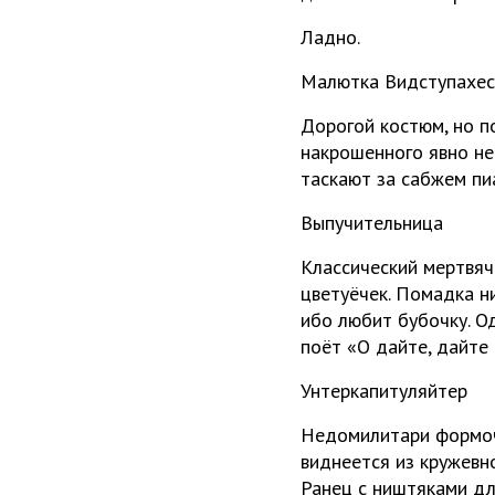
Ладно.
Малютка Видступахес
Дорогой костюм, но по
накрошенного явно не 
таскают за сабжем пиа
Выпучительница
Классический мертвяч
цветуёчек. Помадка ни
ибо любит бубочку. О
поёт «О дайте, дайте 
Унтеркапитуляйтер
Недомилитари формочк
виднеется из кружевн
Ранец с ништяками для