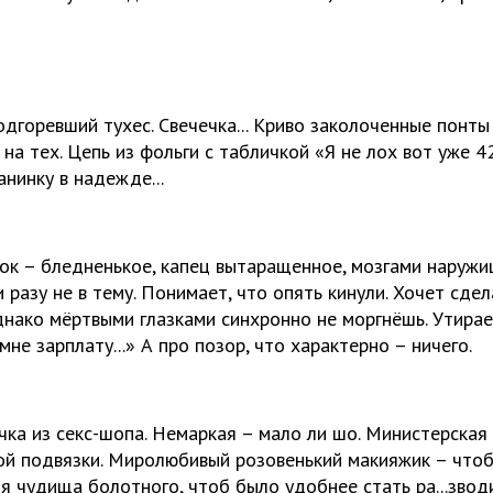
дгоревший тухес. Свечечка... Криво заколоченные понты
на тех. Цепь из фольги с табличкой «Я не лох вот уже 
нинку в надежде...
ок – бледненькое, капец вытаращенное, мозгами наружиц
 разу не в тему. Понимает, что опять кинули. Хочет сдел
днако мёртвыми глазками синхронно не моргнёшь. Утирае
мне зарплату...» А про позор, что характерно – ничего.
а из секс-шопа. Немаркая – мало ли шо. Министерская
ой подвязки. Миролюбивый розовенький макияжик – чтоб
 чудища болотного, чтоб было удобнее стать ра...зводи