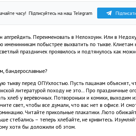
ачайте часу!
Підписуйтесь на наш Telegram
Підписат
ин апгрейдить. Переименовать в Нелохоуин. Или в Недох
аю именинникам побыстрее выхватить по тыкве. Клиетам
 светлый праздничек проявилось и подтянулось как мож
м, бандерославные?
ую тыкву перед ОПУхлостью. Пусть пацанам объяснят, чт
аинской литературой походу не это... Про праздничные ог
ть хлеб у верёвочных. Потвороньки и комики, выходим и
ите свет, чтобы все думали, что вас нет в офисе. И смо
юминацию. Читайте прикольные плакатики. Люто обижайт
ьше стебались – теперь хлебайте, не кривитесь. Изумляй
кому хотя бы доложили об этом.