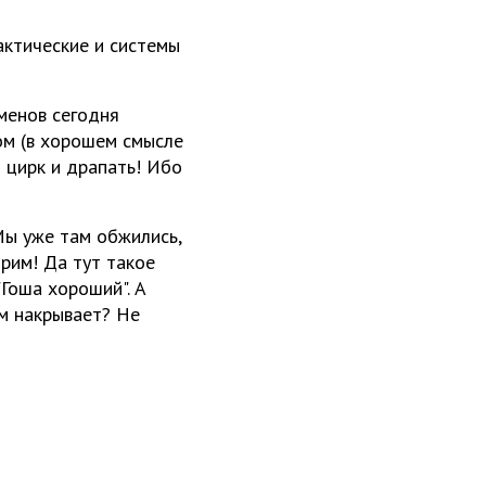
актические и системы
ьменов сегодня
ном (в хорошем смысле
й цирк и драпать! Ибо
 Мы уже там обжились,
орим! Да тут такое
"Гоша хороший". А
м накрывает? Не