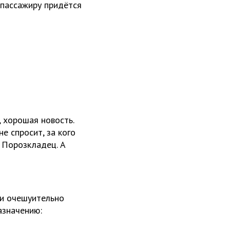
 пассажиру придётся
, хорошая новость.
не спросит, за кого
т Порозкладец. А
 и очешуительно
азначению: