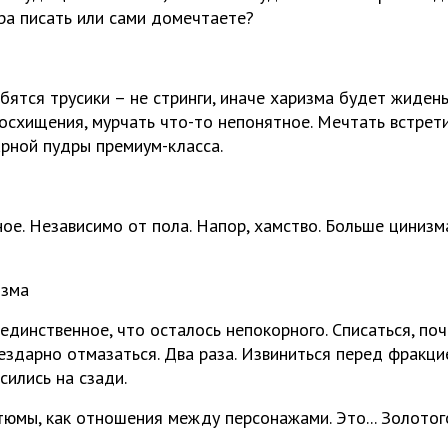
ра писать или сами домечтаете?
ятся трусики – не стринги, иначе харизма будет жидень
восхищения, мурчать что-то непонятное. Мечтать встрети
арной пудры премиум-класса.
ое. Независимо от пола. Напор, хамство. Больше цинизм
изма
единственное, что осталось непокорного. Списаться, поч
бездарно отмазаться. Два раза. Извиниться перед фракци
сились на сзади.
тюмы, как отношения между персонажами. Это... Золотог