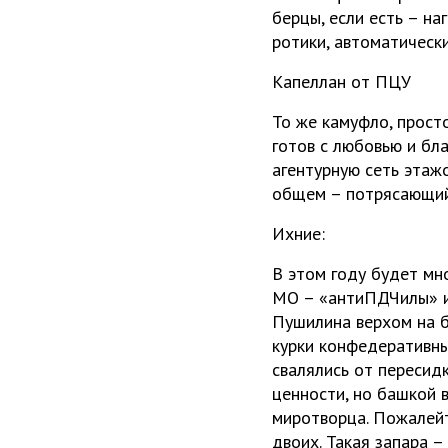
берцы, если есть – на
ротики, автоматическ
Капеллан от ПЦУ
То же камуфло, прост
готов с любовью и бл
агентурную сеть этаж
общем – потрясающий
Ихние:
В этом году будет мн
МО – «антиПДЧилы» и 
Пушилина верхом на б
курки конфедеративны
свалялись от пересидк
ценности, но башкой в
миротворца. Пожалейт
двоих. Такая запара –