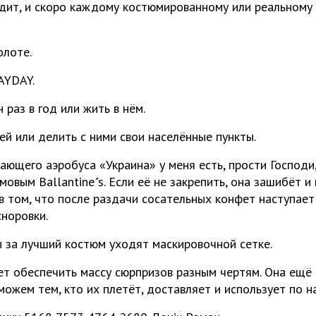
дит, и скоро каждому костюмированному или реальному
олоте.
AYDAY.
раз в год или жить в нём.
ей или делить с ними свои населённые пункты.
ающего аэробуса «Украина» у меня есть, прости Господи
мовым Ballantine"s. Если её не закрепить, она зашибёт и 
 в том, что после раздачи сосательных конфет наступае
сноровки.
 за лучший костюм уходят маскировочной сетке.
ет обеспечить массу сюрпризов разным чертям. Она ещё
можем тем, кто их плетёт, доставляет и использует по н