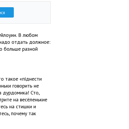
ися
уйлоуин. В любом
 надо отдать должное:
но больше разной
о такое «піднести
оньки говорить не
з дурдомика! Сто,
трите на весёленькие
есь на стишки и
тесь, почему так