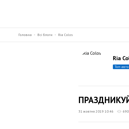
Головна
Всі блоги
Ria Colos
Ria Co
топ-авт
ПРАЗДНИКУ
31 жовтня 2019 10:46
690