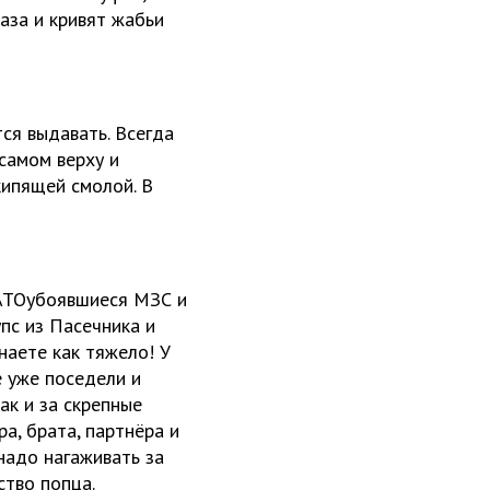
лаза и кривят жабьи
ся выдавать. Всегда
самом верху и
кипящей смолой. В
НАТОубоявшиеся МЗС и
пс из Пасечника и
наете как тяжело! У
е уже поседели и
ак и за скрепные
ра, брата, партнёра и
надо нагаживать за
ство попца.