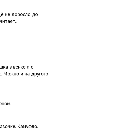
щё не доросло до
итает...
ка в венке и с
с. Можно и на другого
рном.
азочке. Камуфло,