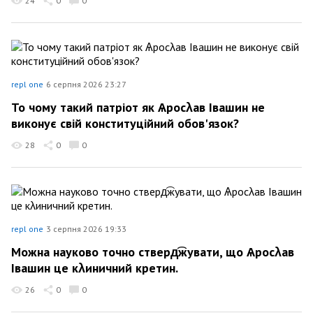
24
0
0
repl one
6 серпня 2026 23:27
То чому такий патріот як Ѧросλав Івашин не
виконує свій конституційний обов'язок?
28
0
0
repl one
3 серпня 2026 19:33
Можна науково точно стверд͡жувати, що Ѧросλав
Івашин це кλиничний кретин.
26
0
0