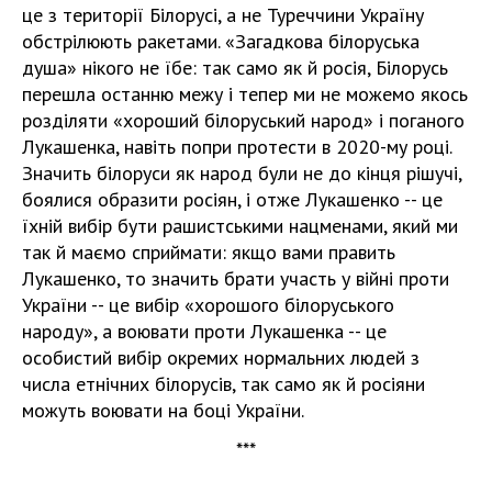
це з території Білорусі, а не Туреччини Україну
обстрілюють ракетами. «Загадкова білоруська
душа» нікого не їбе: так само як й росія, Білорусь
перешла останню межу і тепер ми не можемо якось
розділяти «хороший білоруський народ» і поганого
Лукашенка, навіть попри протести в 2020-му році.
Значить білоруси як народ були не до кінця рішучі,
боялися образити росіян, і отже Лукашенко -- це
їхній вибір бути рашистськими нацменами, який ми
так й маємо сприймати: якщо вами править
Лукашенко, то значить брати участь у війні проти
України -- це вибір «хорошого білоруського
народу», а воювати проти Лукашенка -- це
особистий вибір окремих нормальних людей з
числа етнічних білорусів, так само як й росіяни
можуть воювати на боці України.
***