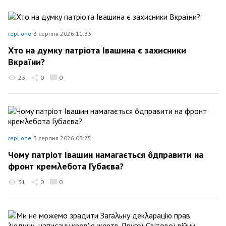
repl one
3 серпня 2026 11:33
Хто на думку патріота Івашина є захисники
Вкраїни?
23
0
0
repl one
3 серпня 2026 03:25
Чому патріот Івашин намагається ôдправити на
фронт кремλебота Губаєва?
31
0
0