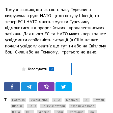
Тому я вважаю, що як свого часу Туреччина
викручувала руки НАТО щодо вступу Швеції, то
тепер ЄС і НАТО мають змусити Туреччину
відмовитися від проросійських і пропалестинських
зазіхань. Для цього ЄС та НАТО мають перш за все
усвідомити серйозність ситуації (в США це вже
почали усвідомлювати): що тут ти або на Світлому
Боці Сили, або на Темному, і третього не дано.
Голосувати
0
Теги
Політика
Суспільство
США
Білорусь
ЄС
Татари
Швеція
НАТО
кримські татари
українська мова
Війна
ООН
Україна
Путін
Туреччина
Іран