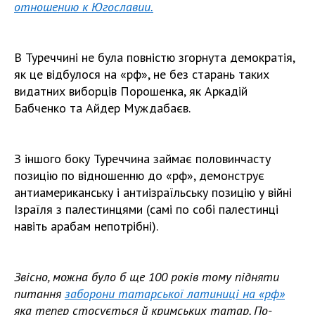
отношению к Югославии.
В Туреччині не була повністю згорнута демократія,
як це відбулося на «рф», не без старань таких
видатних виборців Порошенка, як Аркадій
Бабченко та Айдер Муждабаєв.
З іншого боку Туреччина займає половинчасту
позицію по відношенню до «рф», демонструє
антиамериканську і антиізраїльську позицію у війні
Ізраїля з палестинцями (самі по собі палестинці
навіть арабам непотрібні).
Звісно, можна було б ще 100 років тому підняти
питання
заборони татарської латиниці на «рф»
яка тепер стосується й кримських татар. По-