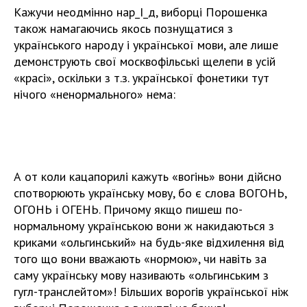
Кажучи неодмінно нар_І_д, виборці Порошенка
також намагаючись якось познущатися з
українського народу і української мови, але лише
демонструють свої москвофільські щелепи в усій
«красі», оскільки з т.з. української фонетики тут
нічого «ненормального» нема:
А от коли кацапорилі кажуть «вогінь» вони дійсно
спотворюють українську мову, бо є слова ВОГОНЬ,
ОГОНЬ і ОГЕНЬ. Причому якщо пишеш по-
нормальному українською вони ж накидаються з
криками «ольгинський» на будь-яке відхилення від
того що вони вважають «нормою», чи навіть за
саму українську мову називають «ольгинським з
гугл-транслейтом»! Більших ворогів української ніж