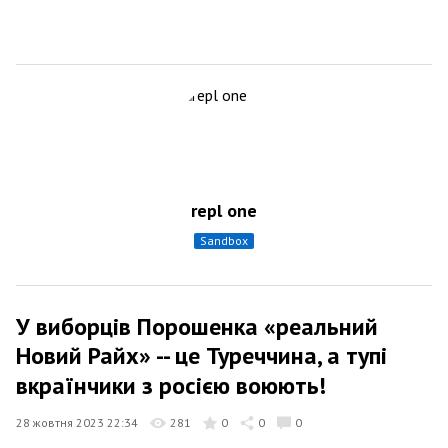
repl one
sandbox
У виборців Порошенка «реальний
Новий Райх» -- це Туреччина, а тупі
вкраїнчики з росією воюють!
28 жовтня 2023 22:34
281
0
0
0