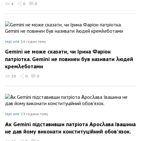
4
0
0
repl one
14 годин тому
Gemini не може сказати, чи Ірина Фаріон
патріотка. Gemini не повинен був називати λюдей
кремλеботами
20
0
0
repl one
23 години тому
Ѧк Gemini підставивши патріота Ѧросλава Івашина
не дав йому виконати конституційний обов'язок.