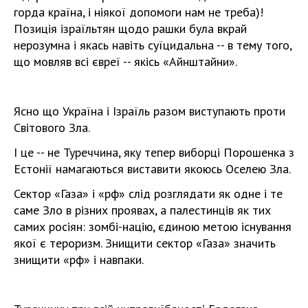
горда країна, і ніякої допомоги нам не треба)!
Позиція ізраїльтян щодо рашки була вкрай
нерозумна і якась навіть суїцидальна -- в тему того,
що мовляв всі євреї -- якісь «Айнштайни».
Ясно що Україна і Ізраїль разом виступають проти
Світового Зла.
І це -- не Туреччина, яку тепер виборці Порошенка з
Естонії намагаються виставити якоюсь Оселею Зла.
Сектор «Газа» і «рф» слід розглядати як одне і те
саме Зло в різних проявах, а палестинців як тих
самих росіян: зомбі-націю, єдиною метою існування
якої є тероризм. Знищити сектор «Газа» значить
знищити «рф» і навпаки.