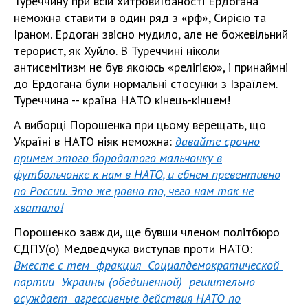
Туреччину при всій хитровиїбаності Ердогана
неможна ставити в один ряд з «рф», Сирією та
Іраном. Ердоган звісно мудило, але не божевільний
терорист, як Хуйло. В Туреччині ніколи
антисемітизм не був якоюсь «релігією», і принаймні
до Ердогана були нормальні стосунки з Ізраїлем.
Туреччина -- країна НАТО кінець-кінцем!
А виборці Порошенка при цьому верещать, що
Україні в НАТО ніяк неможна:
давайте срочно
примем этого бородатого мальчонку в
футбольчонке к нам в НАТО, и ебнем превентивно
по России. Это же ровно то, чего нам так не
хватало!
Порошенко завжди, ще бувши членом політбюро
СДПУ(о) Медведчука виступав проти НАТО:
Вместе с тем фракция Социалдемократической
партии Украины (обединенной) решительно
осуждает агрессивные действия НАТО по