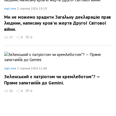
repl one
2 серпня 2026 19:20
Ми не можемо зрадити Загаλьну декλарацію прав
λюдини, написану кров'ю жертв Другої Світової
війни.
27
0
0
repl one
2 серпня 2026 11:04
Зеλенський є патріотом чи кремλеботом*? —
Пряме запитан͡ня до Gemini.
32
0
0