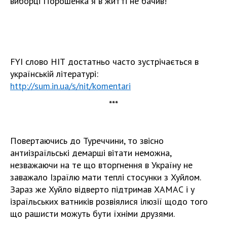
виборці Порошенка я в житті не бачив!
FYI слово НІТ достатньо часто зустрічається в
українській літературі:
http://sum.in.ua/s/nit/komentari
***
Повертаючись до Туреччини, то звісно
антиізраїльські демарші вітати неможна,
незважаючи на те що вторгнення в Україну не
заважало Ізраїлю мати теплі стосунки з Хуйлом.
Зараз же Хуйло відверто підтримав ХАМАС і у
ізраїльських ватників розвіялися ілюзії щодо того
що рашисти можуть бути їхніми друзями.