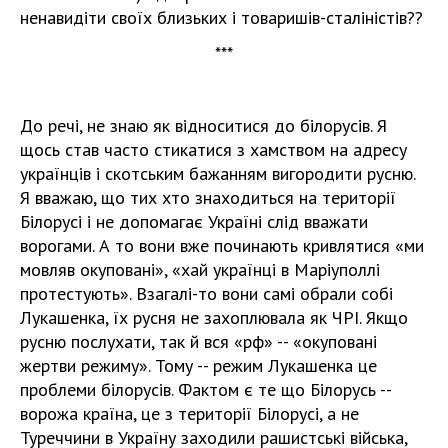
ненавидіти своїх близьких і товаришів-сталіністів??
***
До речі, не знаю як відноситися до білорусів. Я
щось став часто стикатися з хамством на адресу
українців і скотським бажанням вигородити русню.
Я вважаю, що тих хто знаходиться на території
Білорусі і не допомагає Україні слід вважати
ворогами. А то вони вже починають кривлятися «ми
мовляв окуповані», «хай українці в Маріуполлі
протестують». Взагалі-то вони самі обрали собі
Лукашенка, їх русня не захоплювала як ЧРІ. Якщо
русню послухати, так й вся «рф» -- «окуповані
жертви режиму». Тому -- режим Лукашенка це
проблеми білорусів. Фактом є те що Білорусь --
ворожа країна, це з території Білорусі, а не
Туреччини в Україну заходили рашистські війська,