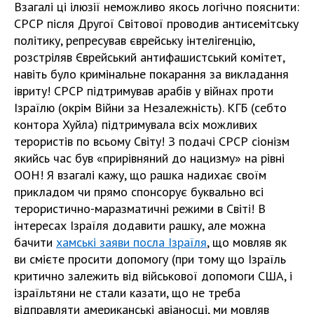
Взагалі ці ілюзії неможливо якось логічно пояснити:
СРСР після Другої Світової проводив антисемітську
політику, репресував єврейську інтелігенцію,
розстріляв Єврейський антифашистський комітет,
навіть було кримінальне покарання за викладання
івриту! СРСР підтримував арабів у війнах проти
Ізраїлю (окрім Війни за Незалежність). КГБ (себто
контора Хуйла) підтримувала всіх можливих
терористів по всьому Світу! З подачі СРСР сіонізм
якийсь час був «прирівняний до нацизму» на рівні
ООН! Я взагалі кажу, що рашка надихає своїм
прикладом чи прямо спонсорує буквально всі
терористично-маразматичні режими в Світі! В
інтересах Ізраїля додавити рашку, але можна
бачити
хамські заяви посла Ізраїля
, що мовляв як
ви смієте просити допомогу (при тому що Ізраїль
критично залежить від військової допомоги США, і
ізраїльтяни не стали казати, що не треба
відправляти американські авіаносці, ми мовляв