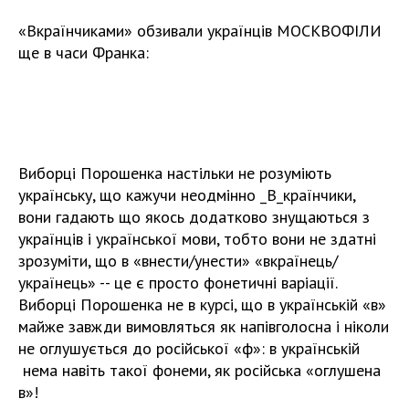
«Вкраїнчиками» обзивали українців МОСКВОФІЛИ
ще в часи Франка:
Виборці Порошенка настільки не розуміють
українську, що кажучи неодмінно _В_країнчики,
вони гадають що якось додатково знущаються з
українців і української мови, тобто вони не здатні
зрозуміти, що в «внести/унести» «вкраїнець/
українець» -- це є просто фонетичні варіації.
Виборці Порошенка не в курсі, що в українській «в»
майже завжди вимовляться як напівголосна і ніколи
не оглушується до російської «ф»: в українській
нема навіть такої фонеми, як російська «оглушена
в»!