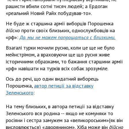
рашисти вбили сотні тисяч людей; а Ердоган
«реальний Новий Райх побудував-то».
Не буде ж старшина армії виборців Порошенка
дійсно
проти своїх близьких, однослужбовців на
«рф»:
Да, мы не можем попрощаться с близкими.
Взагалі турки мочили русню, коли це ще не було
мейнстрімом, а враховуючи ще що русня живе
історичними образками, то бажання старшини армії
«рф» навішати на турків всіх собак зрозуміле.
Ось до речі, що один видатний виборець
Порошенка,
автор петиції за відставку
Зеленського
:
На тему близьких, в автора петиції за відставку
Зеленського вся родина -- якщо не комуняки то
росіяни і сестра замужем за «великороським»(як він
висловлюється) «дворянином». Хіба може він
дійсно