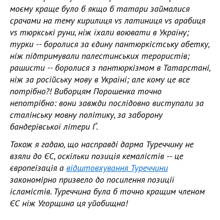
моєму краще було б якщо б татари займалися
срачами на тему кирилиця vs латиниця vs арабиця
vs тюркські руни, ніж їхали воювати в Україну;
турки -- боролися за єдину пантюркістську абетку,
ніж підтримували палестинських терористів;
рашисти -- боролися з пантюркізмом в Татарстані,
ніж за російську мову в Україні; але кому це все
потрібно?! Виборцям Порошенка точно
непотрібно: вони завжди послідовно виступали за
сталінську мовну політику, за заборону
бандерівської літери Ґ.
Також я гадаю, що насправді дарма Туреччину не
взяли до ЄС, оскільки позиція кемалістів -- це
європеізація а
відштовхування Туреччини
закономірно призвело до посилення позиції
ісламістів. Туреччина була б точно кращим членом
ЄС ніж Угорщина ця уйобищна!