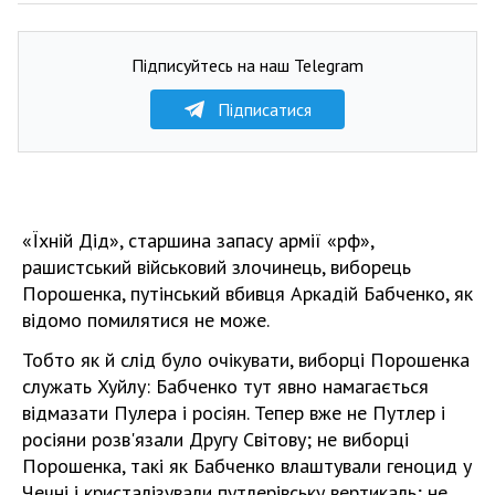
Підписуйтесь на наш Telegram
Підписатися
«Їхній Дід», старшина запасу армії «рф»,
рашистський військовий злочинець, виборець
Порошенка, путінський вбивця Аркадій Бабченко, як
відомо помилятися не може.
Тобто як й слід було очікувати, виборці Порошенка
служать Хуйлу: Бабченко тут явно намагається
відмазати Пулера і росіян. Тепер вже не Путлер і
росіяни розв'язали Другу Світову; не виборці
Порошенка, такі як Бабченко влаштували геноцид у
Чечні і кристалізували путлерівську вертикаль; не