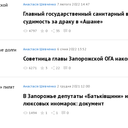
Анастасія Шевченко
7 лютого 2022 14:47
Главный государственный санитарный 
судимость за драку в «Ашане»
4797
0
35
0
Анастасія Шевченко
6 січня 2022 13:52
Советница главы Запорожской ОГА нако
6271
3
22
0
Анастасія Шевченко
2 грудня 2021 12:00
В Запорожье депутаты «Батьківщини» и
люксовых иномарок: документ
1494
1
1
0