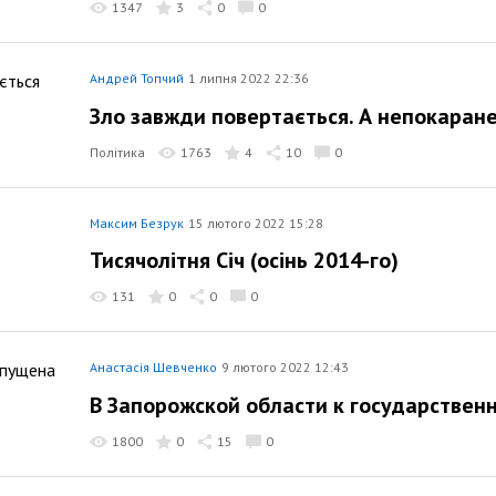
1347
3
0
0
Андрей Топчий
1 липня 2022 22:36
Зло завжди повертається. А непокаране
Політика
1763
4
10
0
Максим Безрук
15 лютого 2022 15:28
Тисячолітня Січ (осінь 2014-го)
131
0
0
0
Анастасія Шевченко
9 лютого 2022 12:43
В Запорожской области к государствен
1800
0
15
0