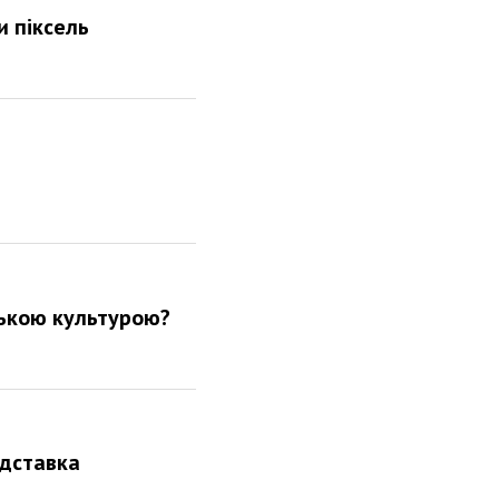
и піксель
йською культурою?
ідставка