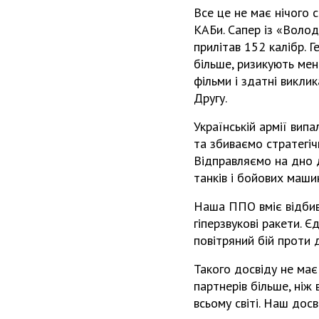
Все це не має нічого 
КАБи. Сапер із «Волод
прилітав 152 калібр. Г
більше, ризикують мен
фільми і здатні виклик
Другу.
Українській армії вип
та збиваємо стратегіч
Відправляємо на дно 
танків і бойових машин
Наша ППО вміє відбива
гіперзвукові ракети. Є
повітряний бій проти 
Такого досвіду не ма
партнерів більше, ніж
всьому світі. Наш досв