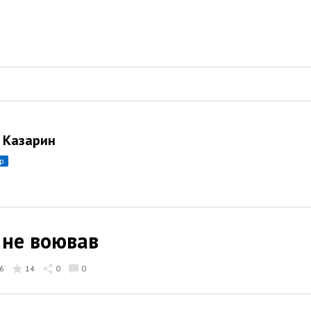
 Казарин
ор
 не воював
6
14
0
0