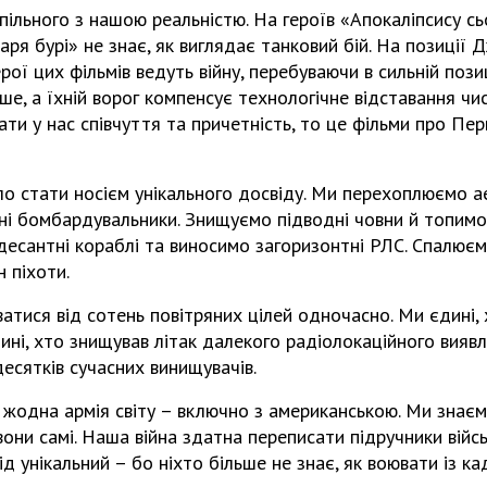
спільного з нашою реальністю. На героїв «Апокаліпсису с
аря бурі» не знає, як виглядає танковий бій. На позиції
ерої цих фільмів ведуть війну, перебуваючи в сильній пози
ше, а їхній ворог компенсує технологічне відставання чи
ати у нас співчуття та причетність, то це фільми про Пер
ало стати носієм унікального досвіду. Ми перехоплюємо а
ні бомбардувальники. Знищуємо підводні човни й топимо 
десантні кораблі та виносимо загоризонтні РЛС. Спалює
 піхоти.
тися від сотень повітряних цілей одночасно. Ми єдині, 
дині, хто знищував літак далекого радіолокаційного виявле
десятків сучасних винищувачів.
є жодна армія світу – включно з американською. Ми знає
 вони самі. Наша війна здатна переписати підручники війс
ід унікальний – бо ніхто більше не знає, як воювати із к