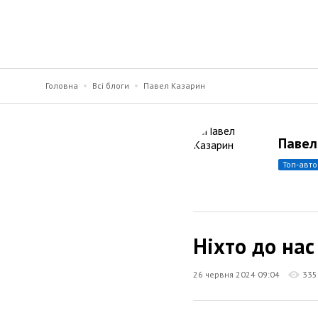
Головна
Всі блоги
Павел Казарин
Павел
топ-авт
Ніхто до нас
26 червня 2024 09:04
335