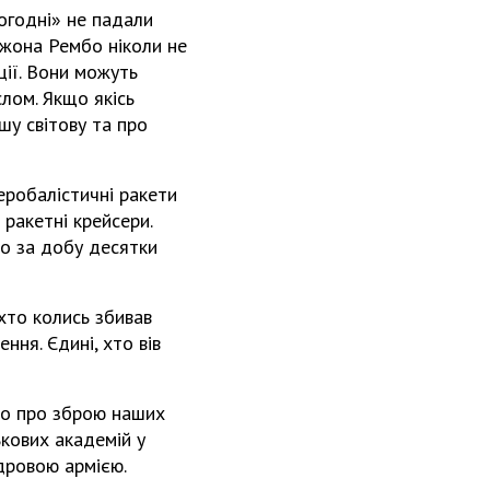
ьогодні» не падали
 Джона Рембо ніколи не
ції. Вони можуть
слом. Якщо якісь
шу світову та про
еробалістичні ракети
ракетні крейсери.
мо за добу десятки
хто колись збивав
ння. Єдині, хто вів
мо про зброю наших
ькових академій у
адровою армією.