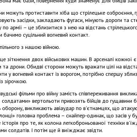
Вона має бази, повернення куди знаменує для бійців закі
ни можуть протиставити хіба що стрілецьке озброєння, 
вують засідки, закладають фугаси, мінують дороги та ст
 по армії – це зблизитися з нею на відстань стрілецьког
ми бачимо суцільний вогневий контакт.
спільного з нашою війною.
це зіткнення двох військових машин. В арсеналі кожної є
и та дрони. Обидві сторони можуть вражати цілі на відст
ити у вогневий контакт із ворогом, потрібно спершу зблиз
з зірочкою.
івудські фільми про війну замість співпереживання викли
 солдатами» вертольоти привозять бійців до гущавини б
оборону, викликають авіаудар по в'єтнамцях, що атакую
онці» головна проблема – снайпер-одинак, що засів у бу
 історія про те, як колона легкоброньованої техніки в'їж
ми солдатів. І потім ще й виїжджає звідти.