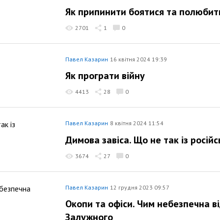
Як припинити боятися та полюбит
2701
1
0
Павел Казарин
16 квітня 2024 19:39
Як програти війну
4413
28
0
Павел Казарин
8 квітня 2024 11:54
Димова завіса. Що не так із росі
3674
27
0
Павел Казарин
12 грудня 2023 09:57
Окопи та офіси. Чим небезпечна в
Залужного