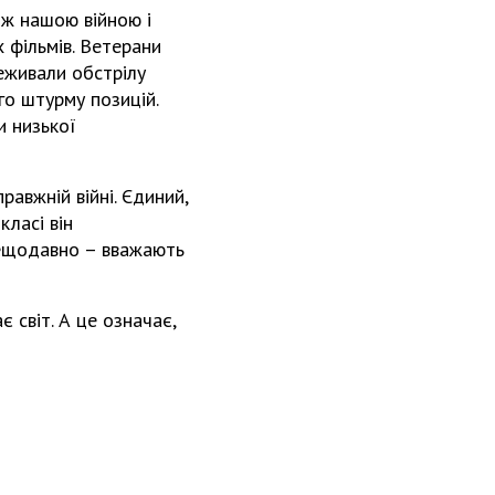
іж нашою війною і
х фільмів. Ветерани
реживали обстрілу
о штурму позицій.
и низької
равжній війні. Єдиний,
класі він
 нещодавно – вважають
є світ. А це означає,