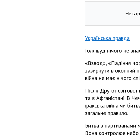
Не втр
Українська правда
Голлівуд нічого не зна
«Взвод», «Падіння чор
зазирнути в окопний п
війна не має нічого сп
Після Другої світової 
та в Афганістані. В Че
іракська війна чи бит
загальне правило.
Битва з партизанами м
Вона контролює небо 