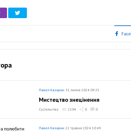
Face
тора
Павел Казарин
31 липня 2024 09:25
Мистецтво знецінення
Суспільство
2104
0
0
Павел Казарин
22 травня 2024 10:49