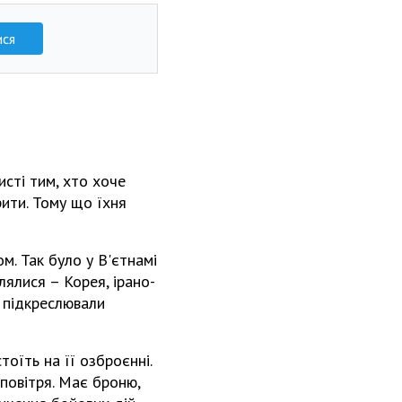
ися
исті тим, хто хоче
рити. Тому що їхня
ом. Так було у В'єтнамі
плялися – Корея, ірано-
е підкреслювали
оїть на її озброєнні.
повітря. Має броню,