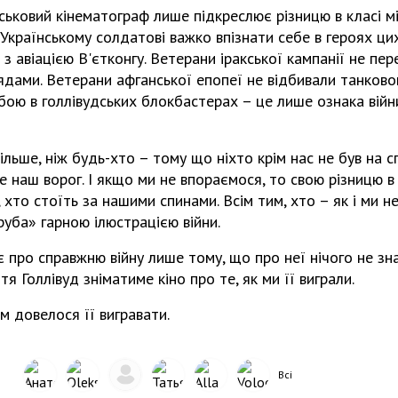
йськовий кінематограф лише підкреслює різницю в класі м
 Українському солдатові важко впізнати себе в героях ци
 з авіацією В'єтконгу. Ветерани іракської кампанії не пе
дами. Ветерани афганської епопеї не відбивали танковог
бою в голлівудських блокбастерах – це лише ознака війн
льше, ніж будь-хто – тому що ніхто крім нас не був на сп
е наш ворог. І якщо ми не впораємося, то свою різницю в 
хто стоїть за нашими спинами. Всім тим, хто – як і ми
уба» гарною ілюстрацією війни.
є про справжню війну лише тому, що про неї нічого не зна
я Голлівуд зніматиме кіно про те, як ми її виграли.
м довелося її вигравати.
Всі