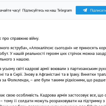
ачайте часу!
Підписуйтесь на наш Telegram
Підписат
є про справжню війну.
ного яструба», «Апокаліпсис сьогодні» не приносять кор
обут. У нашій реальності героям цих стрічок можна зазд
ільного з нашою.
в усьому світі кадрові армії воювали з партизанським рух
чні та в Сирії. Знову в Афганістані та в Іраку. Винятки тра
ва за Фолкленди, – але були такими рідкісними, що радш
ає свою особливість. Кадрова армія застосовує все, що ст
– тому її солдати можуть розраховувати на підтримку з 