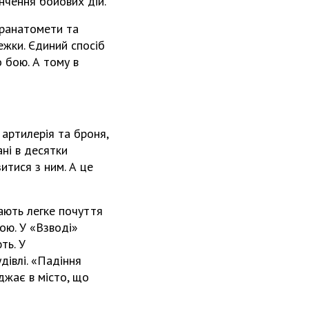
нчення бойових дій.
гранатомети та
ежки. Єдиний спосіб
о бою. А тому в
 артилерія та броня,
ані в десятки
итися з ним. А це
кають легке почуття
ою. У «Взводі»
ть. У
дівлі. «Падіння
джає в місто, що