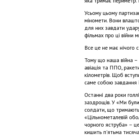
яка тримає периметр. 
Усьому цьому партиза
міномети. Вони влашто
для них завдати удару
фільмах про ці війни 
Все це не має нічого 
Тому що наша війна – 
авіація та ППО, ракет
кілометрів. Щоб вступ
саме собою завдання і
Останні два роки голл
заздрощів. У «Ми були
солдати, що тримають 
«Цільнометалевій обол
чорного яструба» – це
кишить п'ятьма тисяча