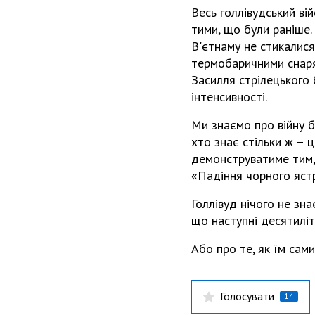
Весь голлівудський ві
тими, що були раніше.
В'єтнаму не стикалися
термобаричними снаря
Засилля стрілецького 
інтенсивності.
Ми знаємо про війну бі
хто знає стільки ж – ц
демонструватиме тим, 
«Падіння чорного ястр
Голлівуд нічого не зна
що наступні десятилітт
Або про те, як їм сами
Голосувати
14