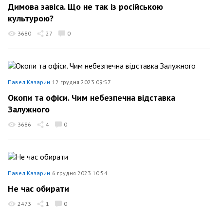
Димова завіса. Що не так із російською
культурою?
3680
27
0
Павел Казарин
12 грудня 2023 09:57
Окопи та офіси. Чим небезпечна відставка
Залужного
3686
4
0
Павел Казарин
6 грудня 2023 10:54
Не час обирати
2473
1
0