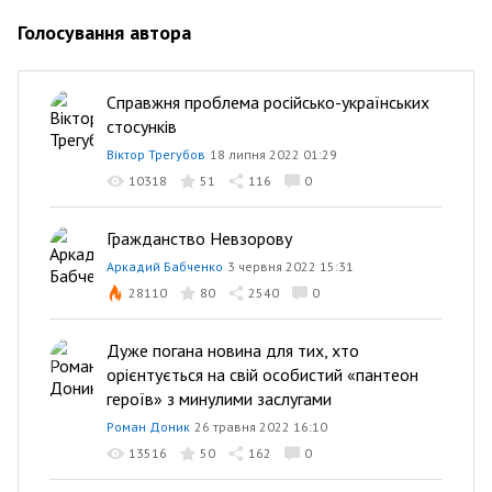
Голосування автора
Справжня проблема російсько-українських
стосунків
Віктор Трегубов
18 липня 2022 01:29
10318
51
116
0
Гражданство Невзорову
Аркадий Бабченко
3 червня 2022 15:31
28110
80
2540
0
Дуже погана новина для тих, хто
орієнтується на свій особистий «пантеон
героїв» з минулими заслугами
Роман Доник
26 травня 2022 16:10
13516
50
162
0