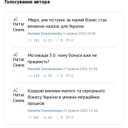
Голосування автора
Мікро, але потужні: як малий бізнес стає
великою надією для України
Наталія Сінельнікова
1 червня 2025 14:45
192
21
0
0
Мотивація 3.0: чому бонуси вже не
працюють?
Наталія Сінельнікова
17 травня 2025 15:39
233
31
0
0
Кадрові виклики малого та середнього
бізнесу України в умовах міграційних
процесів
Наталія Сінельнікова
13 травня 2025 11:46
362
41
0
0