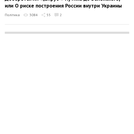
или О риске построения России внутри Украины
Політика
3084
55
2
Олеся Яхно
23 червня 2019 23:43
Добро пожаловать обратно в «постсоветское
болото»