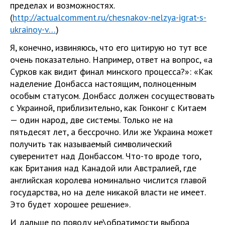
пределах и возможностях.
(
http://actualcomment.ru/chesnakov-nelzya-igrat-s-
ukrainoy-v…
)
Я, конечно, извиняюсь, что его цитирую но тут все
очень показательно. Например, ответ на вопрос, «а
Сурков как видит финал минского процесса?»: «Как
наделение Донбасса настоящим, полноценным
особым статусом. Донбасс должен сосуществовать
с Украиной, приблизительно, как Гонконг с Китаем
— один народ, две системы. Только не на
пятьдесят лет, а бессрочно. Или же Украина может
получить так называемый символический
суверенитет над Донбассом. Что-то вроде того,
как Британия над Канадой или Австралией, где
английская королева номинально числится главой
государства, но на деле никакой власти не имеет.
Это будет хорошее решение».
И дальше по поводу не\обратимости выбора