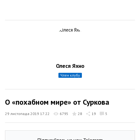
Олеся Яхно
член клубу
О «похабном мире» от Суркова
29 листопада 2019 17:22
6795
28
19
5
Підписуйтесь на наш Telegram