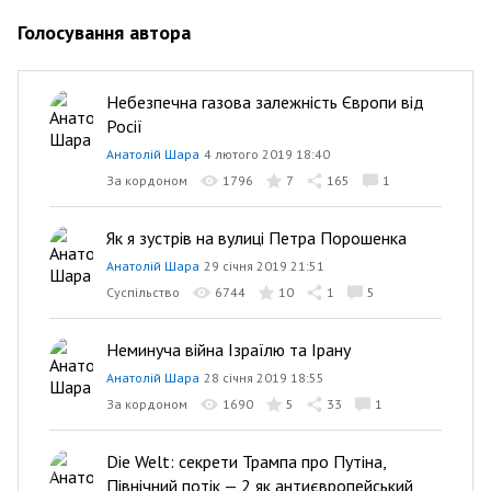
Голосування автора
Небезпечна газова залежність Європи від
Росії
Анатолій Шара
4 лютого 2019 18:40
За кордоном
1796
7
165
1
Як я зустрів на вулиці Петра Порошенка
Анатолій Шара
29 січня 2019 21:51
Суспільство
6744
10
1
5
Неминуча війна Ізраїлю та Ірану
Анатолій Шара
28 січня 2019 18:55
За кордоном
1690
5
33
1
Die Welt: секрети Трампа про Путіна,
Північний потік — 2 як антиєвропейський