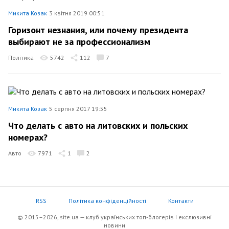
Микита Козак
3 квітня 2019 00:51
Горизонт незнания, или почему президента
выбирают не за профессионализм
Політика
5742
112
7
Микита Козак
5 серпня 2017 19:55
Что делать с авто на литовских и польских
номерах?
Авто
7971
1
2
RSS
Політика конфіденційності
Контакти
© 2015–2026, site.ua — клуб українських топ-блогерів i екслюзивнi
новини