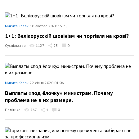
Микита Козак
10 лютого 2020 15:39
1+1: Вєлікорусскій шовінізм чи торгівля на крові?
Суспільство
1127
25
0
Микита Козак
22 січня 2020 01:06
Выплаты «под ёлочку» министрам. Почему
проблема не в их размере.
Політика
767
1
0