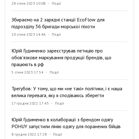
28 січня 2023 10:08
Події
Збираємо на 2 зарядні станції EcoFlow для
підрозділу 36 бригади морської піхоти
10 січня 2023 14:46
Події
Юрій Гудименко зареєстрував петицію про
обов'язкове маркування продукції брендів, що
працюють в рф
5 січня 2023 17:54
Події
Трегубов: У тому, що ми «не такі» політики, і є наша
велика перевага, яку я сподіваюсь зберегти
17 грудня 2022 17:43
Події
Юрій Гудименко в колаборації з брендом одягу
POHUY запустили лінію одягу для поранених бійців
8 грудня 2022 17:28
Події