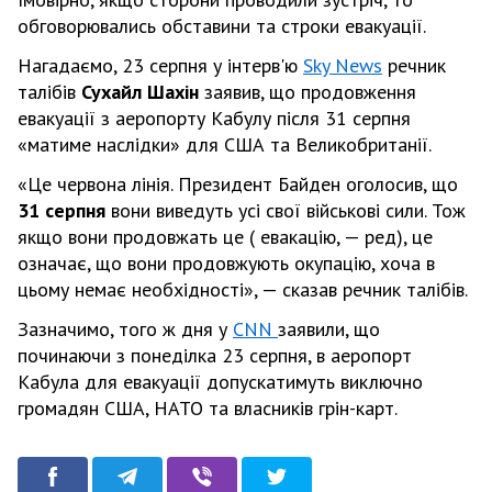
обговорювались обставини та строки евакуації.
Нагадаємо, 23 серпня у інтерв'ю
Sky News
речник
талібів
Сухайл Шахін
заявив, що продовження
евакуації з аеропорту Кабулу після 31 серпня
«матиме наслідки» для США та Великобританії.
«Це червона лінія. Президент Байден оголосив, що
31 серпня
вони виведуть усі свої військові сили. Тож
якщо вони продовжать це ( евакацію, — ред), це
означає, що вони продовжують окупацію, хоча в
цьому немає необхідності», — сказав речник талібів.
Зазначимо, того ж дня у
CNN
заявили, що
починаючи з понеділка 23 серпня, в аеропорт
Кабула для евакуації допускатимуть виключно
громадян США, НАТО та власників грін-карт.