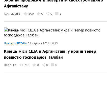
Афганістану
Суспільство
200
0
0
1
Новости SITE-UA
31 серпня 2021 10:15
Кінець місії США в Афганістані: у країні тепер
повністю господарює Талібан
Політика
748
0
0
0
Новости SITE-UA
30 серпня 2021 16:13
«Ісламська держава» взяла відповідальність за
ракетний удар по аеропорту Кабула