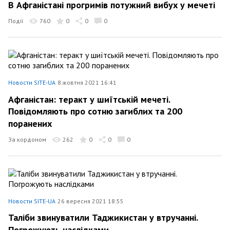
В Афганістані прогримів потужний вибух у мечеті
Події
760
0
0
0
Новости SITE-UA
8 жовтня 2021 16:41
Афганістан: теракт у шиїтській мечеті.
Повідомляють про сотню загиблих та 200
поранених
За кордоном
262
0
0
0
Новости SITE-UA
26 вересня 2021 18:55
Таліби звинуватили Таджикистан у втручанні.
Погрожують наслідками