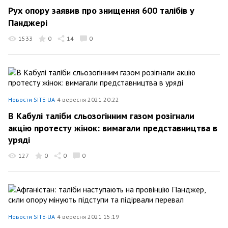
Рух опору заявив про знищення 600 талібів у
Панджері
1533
0
14
0
Новости SITE-UA
4 вересня 2021 20:22
В Кабулі таліби сльозогінним газом розігнали
акцію протесту жінок: вимагали представництва в
уряді
127
0
0
0
Новости SITE-UA
4 вересня 2021 15:19