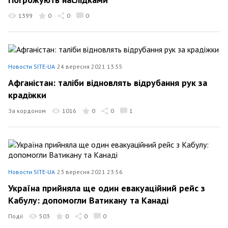
1399
0
0
0
Новости SITE-UA
24 вересня 2021 13:55
Афганістан: таліби відновлять відрубання рук за
крадіжки
За кордоном
1016
0
0
1
Новости SITE-UA
23 вересня 2021 23:56
Україна прийняла ще один евакуаційний рейс з
Кабулу: допомогли Ватикану та Канаді
Події
503
0
0
0