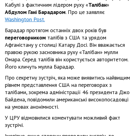
Кабулі з фактичним лідером руху «
Талібан
»
Абдулом Гані Барадаром
. Про це заявляє
Washington Post.
Барадар протягом останніх двох років був
переговорником
талібів з США та урядом
Афганістану у столиці Катару Досі. Він вважається
правою рукою засновника руху «Талібан» мулли
Омара. Серед талібів він користується авторитетом.
Його кличуть мулла Барадар.
Про секретну зустріч, яка може виявитись найвищим
рівнем представлення США на переговорах з
талібами, зокрема адміністрації 46 президента Джо
Байдена, повідомили американські високопосадовці
на умовах анонімності.
У ЦРУ відмовилися коментувати можливий факт
зустрічі.
Імовірно, якщо сторони проводили зустріч, то