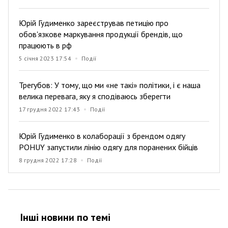
Юрій Гудименко зареєстрував петицію про
обов'язкове маркування продукції брендів, що
працюють в рф
5 січня 2023 17:54
Події
Трегубов: У тому, що ми «не такі» політики, і є наша
велика перевага, яку я сподіваюсь зберегти
17 грудня 2022 17:43
Події
Юрій Гудименко в колаборації з брендом одягу
POHUY запустили лінію одягу для поранених бійців
8 грудня 2022 17:28
Події
Інші новини по темi