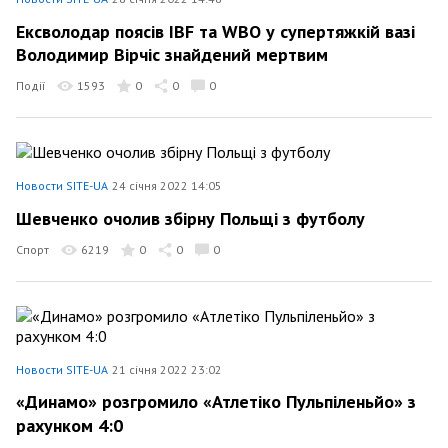
Ексволодар поясів IBF та WBO у супертяжкій вазі
Володимир Вірчіс знайдений мертвим
Події
1593
0
0
0
Новости SITE-UA
24 січня 2022 14:05
Шевченко очолив збірну Польщі з футболу
Спорт
6219
0
0
0
Новости SITE-UA
21 січня 2022 23:02
«Динамо» розгромило «Атлетіко Пульпіленьйо» з
рахунком 4:0