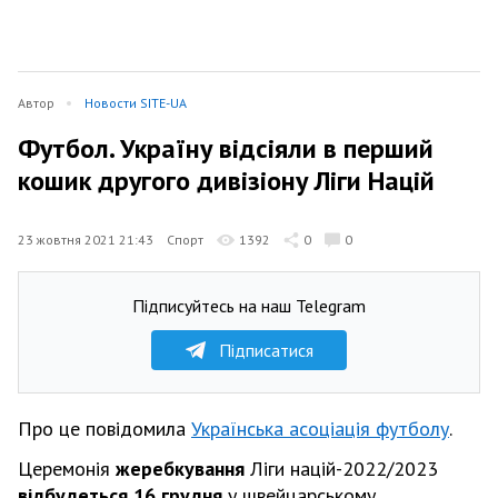
Автор
Новости SITE-UA
Футбол. Україну відсіяли в перший
кошик другого дивізіону Ліги Націй
23 жовтня 2021 21:43
Спорт
1392
0
0
Підписуйтесь на наш Telegram
Підписатися
Про це повідомила
Українська асоціація футболу
.
Церемонія
жеребкування
Ліги націй-2022/2023
відбудеться 16 грудня
у швейцарському