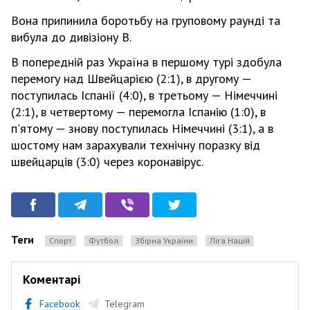
Вона припинила боротьбу на груповому раунді та
вибула до дивізіону B.
В попередній раз Україна в першому турі здобула
перемогу над Швейцарією (2:1), в другому —
поступилась Іспанії (4:0), в третьому — Німеччині
(2:1), в четвертому — перемогла Іспанію (1:0), в
п'ятому — знову поступилась Німеччині (3:1), а в
шостому нам зарахували технічну поразку від
швейцарців (3:0) через коронавірус.
Теги
Спорт
Футбол
Збірна України
Ліга Націй
Коментарі
Facebook
Telegram