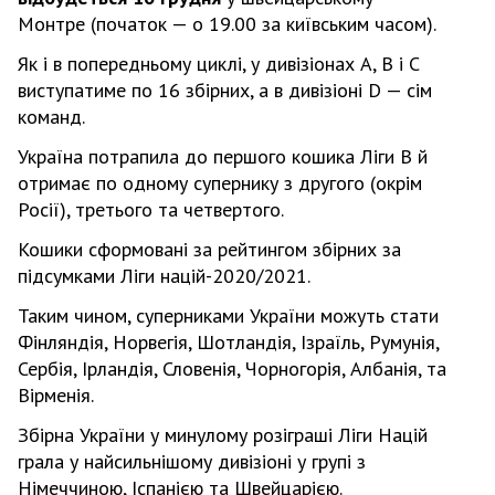
Монтре (початок — о 19.00 за київським часом).
Як і в попередньому циклі, у дивізіонах А, В і С
виступатиме по 16 збірних, а в дивізіоні D — сім
команд.
Україна потрапила до першого кошика Ліги В й
отримає по одному супернику з другого (окрім
Росії), третього та четвертого.
Кошики сформовані за рейтингом збірних за
підсумками Ліги націй-2020/2021.
Таким чином, суперниками України можуть стати
Фінляндія, Норвегія, Шотландія, Ізраїль, Румунія,
Сербія, Ірландія, Словенія, Чорногорія, Албанія, та
Вірменія.
Збірна України у минулому розіграші Ліги Націй
грала у найсильнішому дивізіоні у групі з
Німеччиною, Іспанією та Швейцарією.