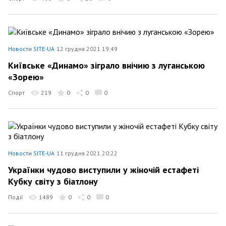
Новости SITE-UA
12 грудня 2021 19:49
Київське «Динамо» зіграло внічию з луганською
«Зорею»
Спорт
219
0
0
0
Новости SITE-UA
11 грудня 2021 20:22
Українки чудово виступили у жіночій естафеті
Кубку світу з біатлону
Події
1489
0
0
0