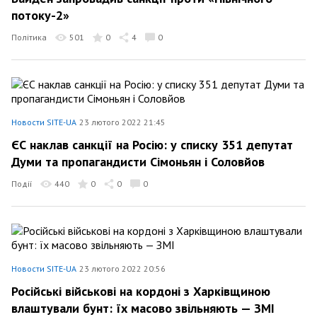
потоку-2»
Політика
501
0
4
0
Новости SITE-UA
23 лютого 2022 21:45
ЄС наклав санкції на Росію: у списку 351 депутат
Думи та пропагандисти Сімоньян і Соловйов
Події
440
0
0
0
Новости SITE-UA
23 лютого 2022 20:56
Російські військові на кордоні з Харківщиною
влаштували бунт: їх масово звільняють — ЗМІ